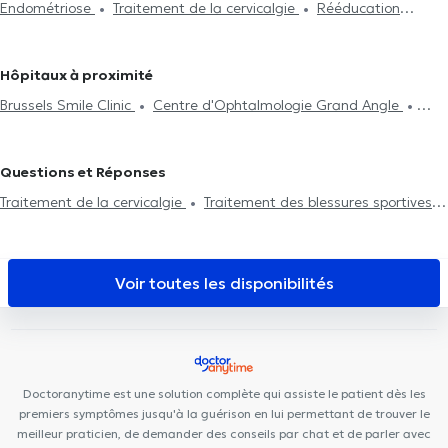
Endométriose
Traitement de la cervicalgie
Rééducation
Rééducation respiratoire
Rééducation abdominale
Post-
Kinésithérapeutes à Linkebeek
Kinésithérapeutes à Rhode-Saint-
périnéale
Traitement de la scoliose
opération
Traitement de hernies
Traitement des cicatrices
Genèse
Kinésithérapeutes à Charleroi
Kinésithérapeutes à
Crochetage
Problème de dos
Visite à domicile
Rééducation
Nivelles
Kinésithérapeutes à Drogenbos
Kinésithérapeutes à
Hôpitaux à proximité
Traitement des blessures sportives
Saint-Josse-Ten-Noode
Brussels Smile Clinic
Centre d'Ophtalmologie Grand Angle
Centre de Kinésithérapie de l'épaule Bruxelles
Agilis Medical
Center
Vision Clinic
Centre médical des Nations
Ama Sana
Questions et Réponses
Centre Mimosa Ixelles
Centre Médical du Col Vert
Cabinet
Traitement de la cervicalgie
Traitement des blessures sportives
du martin pêcheur
Cabinet Dentaire Dentalis
The Clinic
Traitement des cicatrices
Traitement de hernies
Traitement
Uperform Watermael-Boitsfort
Hälsa Medical Health Center
de la lombalgie
Traitement des lumbagos
Centre médical du Vert Chasseur
Medeortho David-Lloyd
Blue
Voir toutes les disponibilités
Health
Medical Corner
Uclinic
Cabinet Médical Couronne
Doctoranytime est une solution complète qui assiste le patient dès les
premiers symptômes jusqu'à la guérison en lui permettant de trouver le
meilleur praticien, de demander des conseils par chat et de parler avec