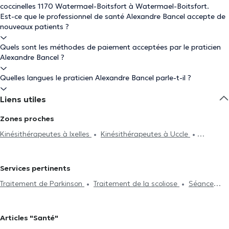
coccinelles 1170 Watermael-Boitsfort à Watermael-Boitsfort.
Est-ce que le professionnel de santé Alexandre Bancel accepte de
nouveaux patients ?
Quels sont les méthodes de paiement acceptées par le praticien
Alexandre Bancel ?
Quelles langues le praticien Alexandre Bancel parle-t-il ?
Liens utiles
Zones proches
Kinésithérapeutes à Ixelles
Kinésithérapeutes à Uccle
Kinésithérapeutes à Forest
Kinésithérapeutes à Chaumont-
Gistoux
Kinésithérapeutes à Auderghem
Kinésithérapeutes à
Services pertinents
Bruxelles
Kinésithérapeutes à Woluwe-Saint-Pierre
Traitement de Parkinson
Traitement de la scoliose
Séance
Kinésithérapeutes à Etterbeek
Kinésithérapeutes à Braine-Le-
d'acupuncture
Hijama
Traitement du burnout
Drainage
Château
Kinésithérapeutes à Schaerbeek
Kinésithérapeutes à
lymphatique
Traitement de la lombalgie
Traitement de la
Woluwe-Saint-Lambert
Kinésithérapeutes à Saint-Gilles
Articles "Santé"
cervicalgie
Réflexologie plantaire
Rééducation périnéale
Kinésithérapeutes à Anderlecht
Kinésithérapeutes à Jette