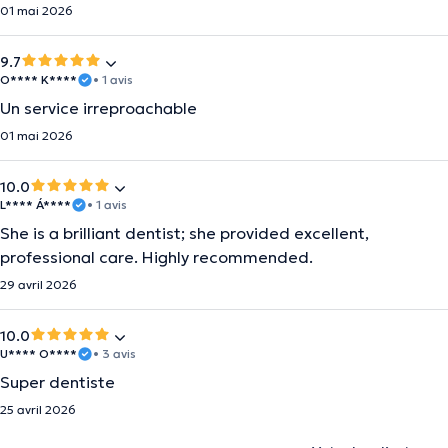
01 mai 2026
9.7
O**** K****
• 1 avis
Un service irreproachable
01 mai 2026
10.0
L**** Á****
• 1 avis
She is a brilliant dentist; she provided excellent,
professional care. Highly recommended.
29 avril 2026
10.0
U**** O****
• 3 avis
Super dentiste
25 avril 2026