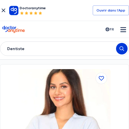
Doctoranytime
Ouvrir dans l’App
doctoranytime
FR
Dentiste