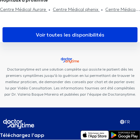
Hôpitaux à proximité
Centre Médical Aurore
Centre Médical phenix
Centre Médical
Médi-Santé Anderlecht
WKL Sourire
Maison Médicale Parc
Astrid
KAM Dentaire Veeweyde
Centre de santé de la
Vaillance
Centre Dentaire Vaillance
MediSina Anderlecht
Voir toutes les disponibilités
Centre Medical Med Elie
KS Medical Center & Dentisterie
Anderlecht
Centre pluridisciplinaire médecine générale,
fonctionnelle et autisme
Centre Médical Prince de Liège
Centre Paramédical BMD
ISI Clinic
Dental Family Anderlecht
Doctoranytime est une solution complète qui assiste le patient dès les
Centre Médical Les Jasmins
Medinsport
WestDent Medical
premiers symptômes jusqu'à la guérison en lui permettant de trouver le
Center
Cabinet Dentaire Ouistity Forest
meilleur praticien, de demander des conseils par chat et de parler avec
lui par Vidéo Consultation. Les informations fournies ont été complétées
par Dr. Valeria Baque Moreira et publiées par l'équipe de Doctoranytime.
FR
Téléchargez l’app