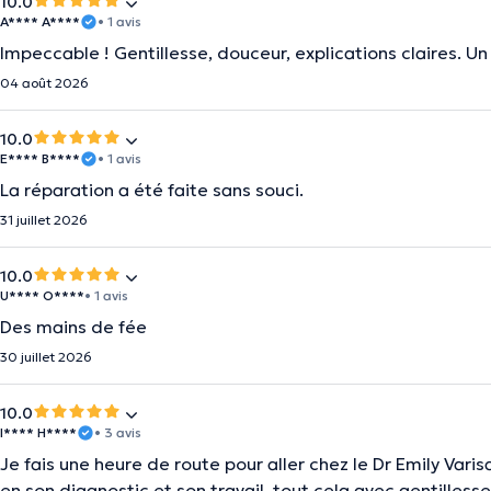
10.0
A**** A****
• 1 avis
Impeccable ! Gentillesse, douceur, explications claires. Un
04 août 2026
10.0
E**** B****
• 1 avis
La réparation a été faite sans souci.
31 juillet 2026
10.0
U**** O****
• 1 avis
Des mains de fée
30 juillet 2026
10.0
I**** H****
• 3 avis
Je fais une heure de route pour aller chez le Dr Emily Varisa
en son diagnostic et son travail, tout cela avec gentilless