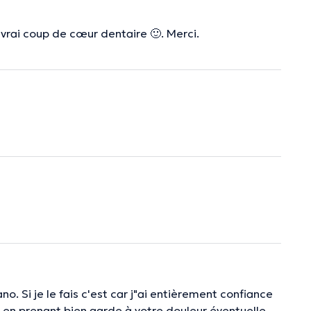
 vrai coup de cœur dentaire 🙂. Merci.
no. Si je le fais c'est car j"ai entièrement confiance
e en prenant bien garde à votre douleur éventuelle.