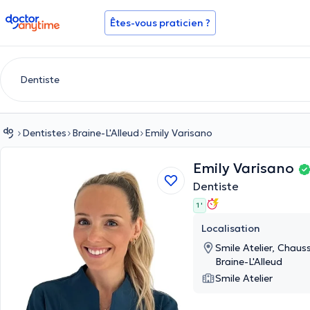
doctoranytime
Êtes-vous praticien ?
Dentistes
Braine-L'Alleud
Emily Varisano
Emily Varisano
Dentiste
1 '
Localisation
Smile Atelier, Chau
Braine-L'Alleud
Smile Atelier