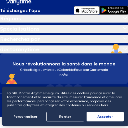
Téléchargez l’app
Régions
Spécialisations
Recherchez par
doctoranytime
Nous révolutionnons la santé dans le monde
Grèce
Belgique
Mexique
Colombie
Équateur
Guatemala
Brésil
La SRL Doctor Anytime Belgium utilise des cookies pour assurer le
fonctionnement et la sécurité du site, mesurer l’audience et améliorer
Conditions générales
Cookies
Politique de confidentialité
les performances, personnaliser votre expérience, proposer des
publicités adaptées et intégrer des contenus ou services tiers.
© 2026 doctoranytime
Personnaliser
Rejeter
Αccepter