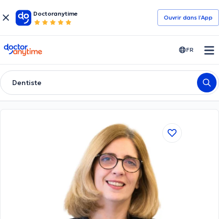
Doctoranytime
Ouvrir dans l’App
doctoranytime
FR
Dentiste