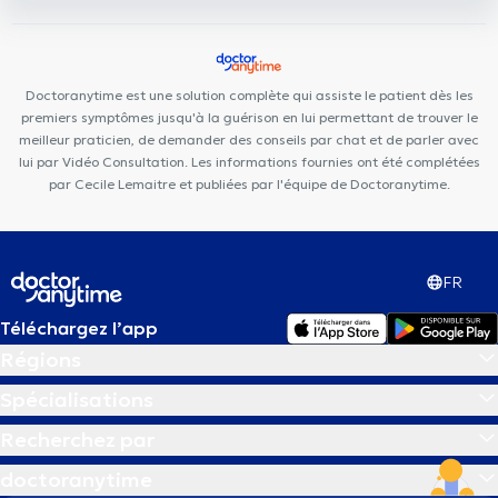
CKS Waterloo
Soul By The Lab
Espace Médical Waterloo
Centre Paramédical Alma
Centre Médical de Lillois
Centre
Paramédical Schuman
Doctoranytime est une solution complète qui assiste le patient dès les
premiers symptômes jusqu'à la guérison en lui permettant de trouver le
meilleur praticien, de demander des conseils par chat et de parler avec
lui par Vidéo Consultation. Les informations fournies ont été complétées
par Cecile Lemaitre et publiées par l'équipe de Doctoranytime.
FR
Téléchargez l’app
Régions
Spécialisations
Recherchez par
doctoranytime