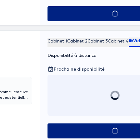
ainsi qu'à
Voir tout
Vi
Cabinet 1
Cabinet 2
Cabinet 3
Cabinet 4
Disponibilité à distance
Prochaine disponibilité
 comme l'épreuve
t existentielle
 accompagné par
de traverser
en lumière et
Voir tout
de créativité et
e qui est une