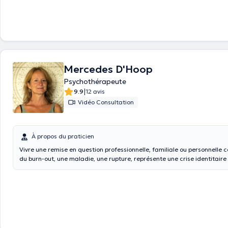
encore l'ABP. Elle vous accueille dans ses cabinets situés à Saint-Gilles 
Ixelles.
Mercedes D'Hoop
Psychothérapeute
|
9.9
12 avis
Vidéo Consultation
À propos du praticien
Vivre une remise en question professionnelle, familiale ou personnelle
du burn-out, une maladie, une rupture, représente une crise identitaire e
qui mérite de prendre un vrai temps pour soi. Pouvoir prendre du recul par rapport à
cette situation douloureuse ou stressante, se sentir écouté, soutenu,
un autre être humain dans un espace sécurisant représente un moyen 
cette épreuve et de lui donner du sens. Formée à la thérapie humaniste et
psychocorporelle que je pratique depuis 20 ans, je vous aide à la mise 
libération de vos anciens schémas pour libérer davantage d'énergie et 
devenir le vrai acteur de votre vie. Je pratique également l'art-thérapi