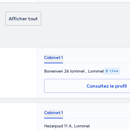
à sortir du
 être un artiste
de non-
Afficher tout
e les objectifs
Cabinet 1
Bonenven 26 lommel , Lommel
1,3 km
Consultez le profil
Cabinet 1
Hezerpad 11 A, Lommel