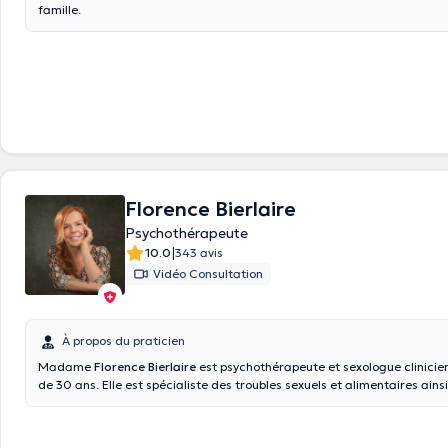
famille.
Florence Bierlaire
Psychothérapeute
|
10.0
343 avis
Vidéo Consultation
À propos du praticien
Madame
Florence Bierlaire
est psychothérapeute et sexologue clinicie
de 30 ans. Elle est spécialiste des troubles sexuels et alimentaires ains
troubles liés au stress et à l'anxiété. Elle est diplômée entre autres de 
depuis 1994. Elle est également hypnothérapeute,tabacologue et alcool
membre de différentes associations telles que SSUB, Alter-psy, ASClF