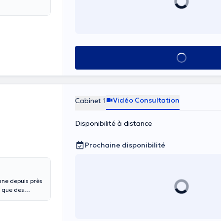
Voir tout
Vidéo Consultation
Cabinet 1
Disponibilité à distance
Prochaine disponibilité
nne depuis près
i que des
l'UCL et exerce
ogue. Elle est
, BBAHS ou