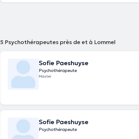
forme d'expression créative libre (écriture, dessin, couleurs,...) qui aide 
mental, à l'apaiser et accéder à l'inconscient. Il ne faut absolument pas
pour pratiquer! Les séances donnent droit à un remboursement de votre mutuelle. Je
vous accueille et vous accompagne dans un esprit de bienveillance et 
jugement. Nous clarifions ensemble votre demande et évaluons ensembl
de travail.
5
Psychothérapeutes près de et à Lommel
Sofie Paeshuyse
Psychothérapeute
Master
Sofie Paeshuyse
Psychothérapeute