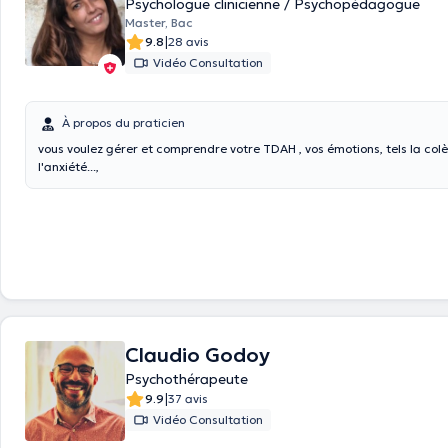
Psychologue clinicienne / Psychopédagogue
Master, Bac
|
9.8
28 avis
Vidéo Consultation
À propos du praticien
vous voulez gérer et comprendre votre TDAH , vos émotions, tels la colèr
l'anxiété...,
Claudio Godoy
Psychothérapeute
|
9.9
37 avis
Vidéo Consultation