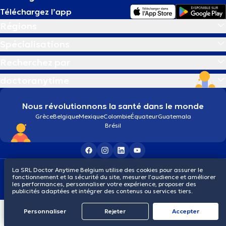
Téléchargez l’app
Régions
Spécialisations
Recherchez par
doctoranytime
Nous révolutionnons la santé dans le monde
Grèce
Belgique
Mexique
Colombie
Équateur
Guatemala
Brésil
Conditions générales
Cookies
Politique de confidentialité
La SRL Doctor Anytime Belgium utilise des cookies pour assurer le
fonctionnement et la sécurité du site, mesurer l’audience et améliorer
© 2026 doctoranytime
les performances, personnaliser votre expérience, proposer des
publicités adaptées et intégrer des contenus ou services tiers.
Personnaliser
Rejeter
Αccepter