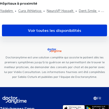
systémique
Traitement des angoisses
Traitement des troubles
Hôpitaux à proximité
émotionnels
Yadelim
Cura Athletica
NeuroVP Hasselt
Dent.Smile
Praktijk Oetervalley
Voir toutes les disponibilités
Doctoranytime est une solution complète qui assiste le patient dès les
premiers symptômes jusqu'à la guérison en lui permettant de trouver le
meilleur praticien, de demander des conseils par chat et de parler avec
lui par Vidéo Consultation. Les informations fournies ont été complétées
par Sebila Ozturk et publiées par l'équipe de Doctoranytime.
FR
Téléchargez l’app