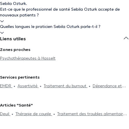
Sebila Ozturk.
Est-ce que le professionnel de santé Sebila Ozturk accepte de
nouveaux patients ?
Quelles langues le praticien Sebila Ozturk parle-t-il ?
Liens utiles
Zones proches
Psychothérapeutes à Hasselt
Services pertinents
EMDR
Assertivité
Traitement du burnout
Dépendance et
addiction
Deuil
Confiance en soi
Hypnothérapie
Thérapie
de couple
Troubles sexuels
Psychothérapie
Thérapie
Articles "Santé"
familiale
Médiation familiale
Gestion du stress
Traitement
Deuil
Thérapie de couple
Traitement des troubles alimentaires
des troubles du sommeil
Gestion de la colère
Traitement des
Traitement de la dépression
Gestion de l'anxiété
troubles alimentaires
Traitement des phobies
Thérapie
Tabacologie
Gestion du stress
EMDR
Psychothérapie