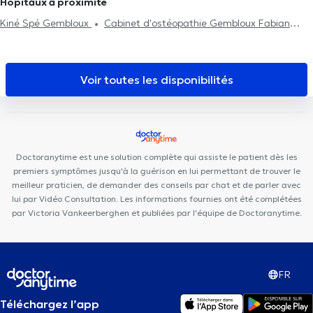
Hôpitaux à proximité
Traitement des blessures sportives
Kiné Spé Gembloux
Cabinet d'ostéopathie Gembloux Fabian
Laval
Des Racines à la Vie
Centre Corps-Santé
Centre
PsyOs
VOCLIdental TEMPLOUX
Cabinet de médecine
générale ATHENA
Cabinet Kiné G. Reconnu
Cabinet du
Voir toutes les disponibilités
Docteur Tichoux
Yoganaissance
Kiné Sport Namur
Anima
Corpus
L'Arche de Noé, maison de naissance
Centre dentaire
Opale
Cabinet Dr Chantal Dangoisse
Institut du poids de
Namur
Centre Médical Namur Santé
Dentius Fleurus
Doctoranytime est une solution complète qui assiste le patient dès les
Centre Epione
DR Linsmaux
premiers symptômes jusqu'à la guérison en lui permettant de trouver le
meilleur praticien, de demander des conseils par chat et de parler avec
lui par Vidéo Consultation. Les informations fournies ont été complétées
par Victoria Vankeerberghen et publiées par l'équipe de Doctoranytime.
FR
Téléchargez l’app