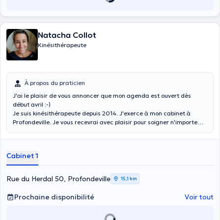
Natacha Collot
Kinésithérapeute
À propos du praticien
J'ai le plaisir de vous annoncer que mon agenda est ouvert dès
début avril :-)
Je suis kinésithérapeute depuis 2014. J'exerce à mon cabinet à
Profondeville. Je vous recevrai avec plaisir pour soigner n'importe
quels troubles du domaine de l’ortho-traumatologie (douleurs
lombaires ou cervicales, tendinopathies, élongations, intervention
chirurgicale, entorse, fracture, etc.). Ne laissez pas traîner une
Cabinet 1
douleur. Je suis également spécialisée en pelvi-périnéologie, ce qui
signifie que j'entoure la femme dans tous ses problèmes concernant
la sphère intime que ce soit pendant l'adolescence, la grossesse ou
Rue du Herdal 50, Profondeville
15,1 km
durant la période de ménopause. Qui n'a jamais entendu parler de
fuites urinaires ? D'envies pressantes, parfois même invalidantes ?
Prochaine disponibilité
Voir tout
De douleurs intimes ? De rééducation du périnée ? Ne laissez pas ce
sujet tabou et osez en parler. Je travaille également avec les
enfants ayant des soucis d'incontinence, d'énurésie ou de