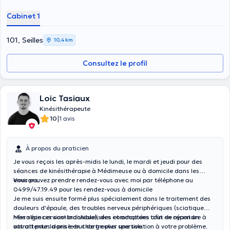
Cabinet 1
101, Seilles
10,4 km
Consultez le profil
Loic Tasiaux
Kinésithérapeute
|
10
1 avis
À propos du praticien
Je vous reçois les après-midis le lundi, le mardi et jeudi pour des
séances de kinésithérapie à Médimeuse ou à domicile dans les
environs.
Vous pouvez prendre rendez-vous avec moi par téléphone au
0499/47.19.49 pour les rendez-vous à domicile
Je me suis ensuite formé plus spécialement dans le traitement des
douleurs d'épaule, des troubles nerveux périphériques (sciatique
névralgie cervico-brachiale), des commotions tout en ayant un
Mes séances sont individualisées et adaptées afin de répondre à
attrait pour la prise en charge plus sportive.
vos attentes dans le but de trouver une solution à votre problème.