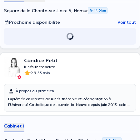
Square de la Charité-sur-Loire 5, Namur
14,0 km
Prochaine disponibilité
Voir tout
Candice Petit
Kinésithérapeute
|
9.9
53 avis
À propos du praticien
Diplômée en Master de Kinésithérapie et Réadaptation à
l'Université Catholique de Louvain-la-Neuve depuis juin 2015, cela
fait 3 ans que je continue à me former afin de vous offrir les
meilleurs soins. Je vous accueille au sein d'un cabinet récemment
rénové et accessible facilement et vous consacre le temps
Cabinet 1
nécessaire à vos besoins. Je me déplace également à domicile.
Conventionnée, je propose les tarifs les plus intéressants.