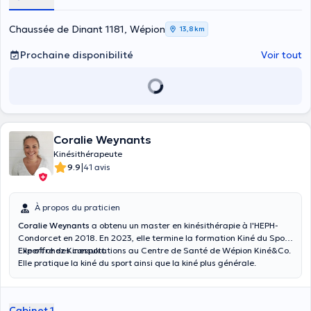
Chaussée de Dinant 1181, Wépion
13,8 km
Prochaine disponibilité
Voir tout
Coralie Weynants
Kinésithérapeute
|
9.9
41 avis
À propos du praticien
Coralie Weynants
a obtenu un master en kinésithérapie à l'HEPH-
Condorcet en 2018. En 2023, elle termine la formation Kiné du Sport
Expert chez Kinesport.
Elle offre des consultations au Centre de Santé de Wépion Kiné&Co.
Elle pratique la kiné du sport ainsi que la kiné plus générale.
Cabinet 1