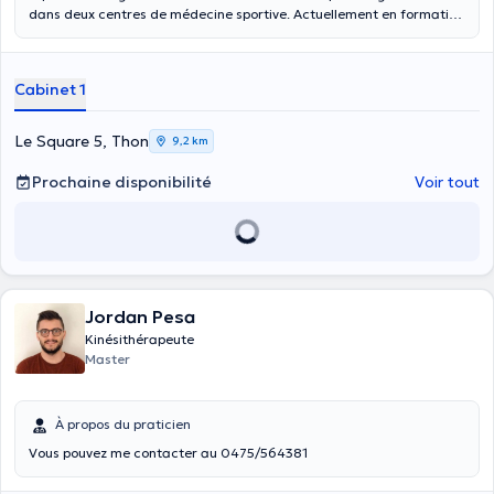
dans deux centres de médecine sportive. Actuellement en formation
d'ostéopathie. Reçoit au cabinet situé dans le basic fit de Namur St
Servais ainsi qu'à domicile dans la région de Namur-Malonne. le
basic fit est accessible pour les séances de kiné même pour les
Cabinet 1
personnes n'ayant pas d'abonnement
Le Square 5, Thon
9,2 km
Prochaine disponibilité
Voir tout
Jordan Pesa
Kinésithérapeute
Master
À propos du praticien
Vous pouvez me contacter au 0475/564381