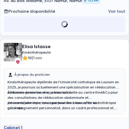
Av. du Bois Williame, 5101 Namur, Namur
13,5 km
Prochaine disponibilité
Voir tout
Elisa Istasse
Kinésithérapeute
|
10
1 avis
À propos du praticien
Kinésithérapeute diplômée de l'Université catholique de Louvain en
2025, je poursuis actuellement une spécialisation en rééducation
abdomino-pelvienne et en périnatalité.
À l'écoute de vos besoins, je vous accueille au centre Kiné&Co pour
des consultations de rééducation abdominale et
pelvienne/périnéale, ainsi que pour des séances de kinésithérapie
J'accorde une importance particulière à vous offrir un
générale.
accompagnement personnalisé, dans un cadre professionnel et
bienveillant.
Cabinet 1