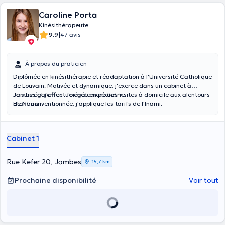
Caroline Porta
Kinésithérapeute
|
9.9
47 avis
À propos du praticien
Diplômée en kinésithérapie et réadaptation à l'Université Catholique
de Louvain. Motivée et dynamique, j'exerce dans un cabinet à
Jambes et j'effectue également des visites à domicile aux alentours
Je suis également formée en pédiatrie.
de Namur.
Etant conventionnée, j'applique les tarifs de l'Inami.
Cabinet 1
Rue Kefer 20, Jambes
15,7 km
Prochaine disponibilité
Voir tout