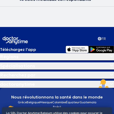
FR
Téléchargez l’app
Régions
Spécialisations
Recherchez par
doctoranytime
Nous révolutionnons la santé dans le monde
Grèce
Belgique
Mexique
Colombie
Équateur
Guatemala
Brésil
La SRL Doctor Anytime Belgium utilise des cookies pour assurer le