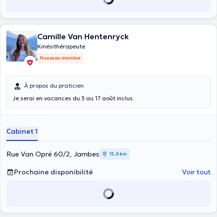
constipation. La base de mes traitements : voir le patient dans sa
globalité, écouter ses besoins et trouver les meilleures solutions pour
résoudre ou soulager le problème. Vous l'aurez compris, aucune
séance ne se ressemble, tout sera adapté en fonction de votre
Camille Van Hentenryck
histoire et de vos attentes.
Kinésithérapeute
Nouveau membre
À propos du praticien
Je serai en vacances du 3 au 17 août inclus.
Cabinet 1
Rue Van Opré 60/2, Jambes
15,6 km
Prochaine disponibilité
Voir tout