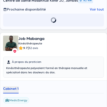
Centre de Santé Mosan
Rue Kefer 20, Jambes
14,7 km
Prochaine disponibilité
Voir tout
Job Mabanga
Kinésithérapeute
|
9.7
32 avis
À propos du praticien
Kinésithérapeute polyvalent formé en thérapie manuelle et
spécialisé dans les douleurs du dos.
Cabinet 1
MedicEnergy