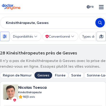
doctoranytime
FR
Kinésithérapeute, Gesves
Disponibilités
Conventionné
Types de consu
28
Kinésithérapeutes près de Gesves
Il n'y a pas de Kinésithérapeute à Gesves avec la prise de
rendez-vous en ligne. Essayez plutôt les villes voisines.
Région de Namur
Gesves
Florée
Sorée
Sorinne-La
Nicolas Toesca
Kinésithérapeute
|
10
3 avis