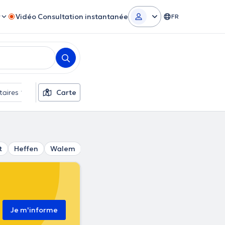
r
Vidéo Consultation instantanée
FR
taires
Carte
t
Heffen
Walem
Muizen Anvers
Borgerhout
Heist
Je m'informe