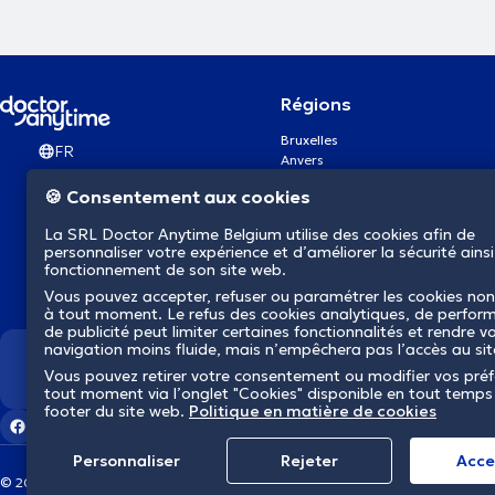
Régions
Bruxelles
FR
Anvers
Gand
🍪 Consentement aux cookies
Charleroi
Liège
La SRL Doctor Anytime Belgium utilise des cookies afin de
Bruges
personnaliser votre expérience et d’améliorer la sécurité ainsi
Namur
fonctionnement de son site web.
Louvain
Vous pouvez accepter, refuser ou paramétrer les cookies non
Mons
à tout moment. Le refus des cookies analytiques, de perfor
Aalst Flandre-Orientale
de publicité peut limiter certaines fonctionnalités et rendre v
navigation moins fluide, mais n’empêchera pas l’accès au si
Nous révolutionnons la s
Vous pouvez retirer votre consentement ou modifier vos pré
tout moment via l’onglet "Cookies" disponible en tout temps
footer du site web.
Politique en matière de cookies
Personnaliser
Rejeter
Αcce
© 2026 doctoranytime