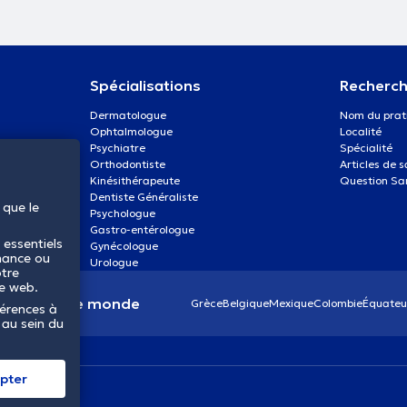
Spécialisations
Recherch
Dermatologue
Nom du prat
Ophtalmologue
Localité
Psychiatre
Spécialité
Orthodontiste
Articles de 
Kinésithérapeute
Question Sa
Dentiste Généraliste
 que le
Psychologue
Gastro-entérologue
 essentiels
Gynécologue
mance ou
Urologue
otre
te web.
anté dans le monde
Grèce
Belgique
Mexique
Colombie
Équateu
férences à
 au sein du
pter