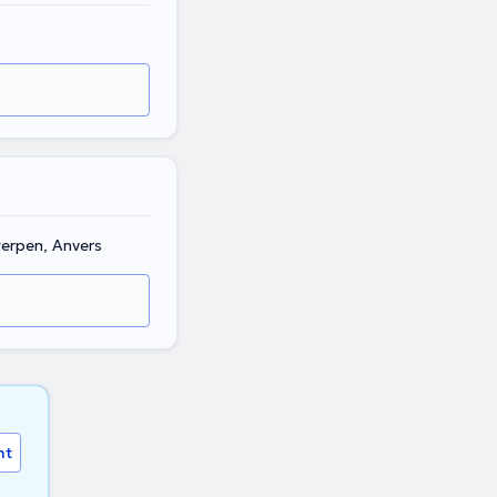
werpen, Anvers
nt