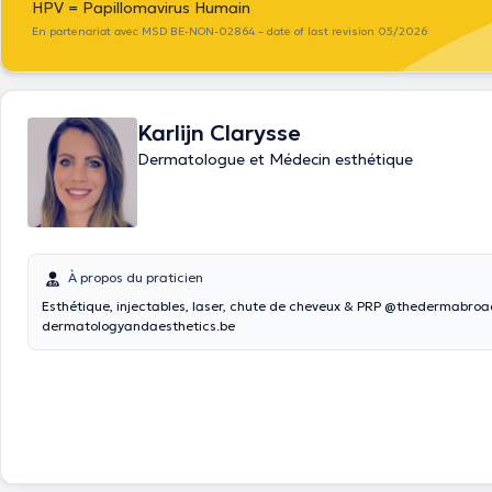
HPV = Papillomavirus Humain
En partenariat avec MSD BE-NON-02864 – date of last revision 05/2026
Karlijn Clarysse
Dermatologue et Médecin esthétique
À propos du praticien
Esthétique, injectables, laser, chute de cheveux & PRP @thedermabroad 🌐
dermatologyandaesthetics.be