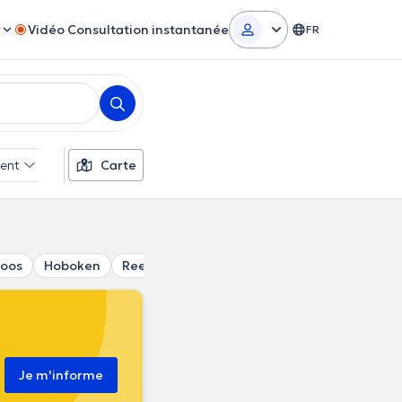
r
Vidéo Consultation instantanée
FR
ent
Filtres supplémentaires
Carte
oos
Hoboken
Reet
Hemiksem
Vremde
Anvers
Je m'informe