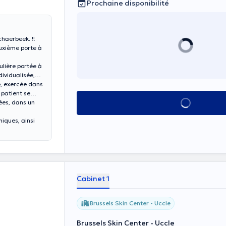
Prochaine disponibilité
chaerbeek. !!
euxième porte à
ulière portée à
dividualisée,
, exercée dans
 patient se
Voir tout
ées, dans un
iques, ainsi
Cabinet 1
Brussels Skin Center - Uccle
Brussels Skin Center - Uccle