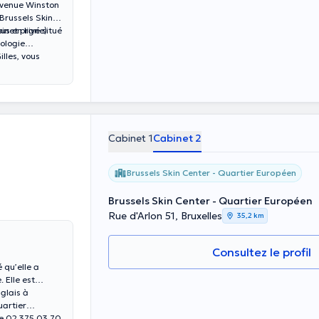
’avenue Winston
Brussels Skin
us en ligne)
inet privé situé
ologie
lles, vous
Cabinet 1
Cabinet 2
Brussels Skin Center - Quartier Européen
Brussels Skin Center - Quartier Européen
Rue d'Arlon 51, Bruxelles
35,2 km
Consultez le profil
 qu’elle a
 Elle est
nglais à
uartier
le 02 375 03 70