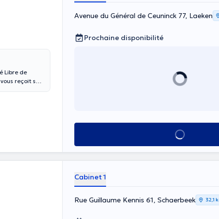
Avenue du Général de Ceuninck 77, Laeken
Prochaine disponibilité
é Libre de
 vous reçoit sur
raine-l’Alleud
lter pour
 stress.
Voir tout
Cabinet 1
Rue Guillaume Kennis 61, Schaerbeek
32,1 