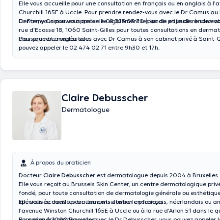
Elle vous accueille pour une consultation en français ou en anglais à l
Churchill 165E à Uccle. Pour prendre rendez-vous avec le Dr Camus au 
Center, vous pouvez appeler le 02 375 03 70 (pas de prise de rendez-vo
Dr Fanny Camus vous accueille également les lundis et jeudis à son cab
rue d'Ecosse 18, 1060 Saint-Gilles pour toutes consultations en dermat
classique et anogénitale.
Pour prendre rendez-vous avec Dr Camus à son cabinet privé à Saint-Gi
pouvez appeler le 02 474 02 71 entre 9h30 et 17h.
Claire Debusscher
Dermatologue
À propos du praticien
Docteur
Claire Debusscher
est dermatologue depuis 2004 à Bruxelles.
Elle vous reçoit au Brussels Skin Center, un centre dermatologique privé
fondé, pour toute consultation de dermatologie générale ou esthétique.
spécialisée dans les traitements contre le psoriasis.
Elle vous accueille pour une consultation en français, néerlandais ou a
l’avenue Winston Churchill 165E à Uccle ou à la rue d’Arlon 51 dans le q
Européen à 1000 Bruxelles.
Pour prendre rendez-vous avec le Dr Debusscher, vous pouvez appeler 