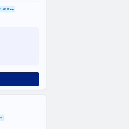
30,0 km
km