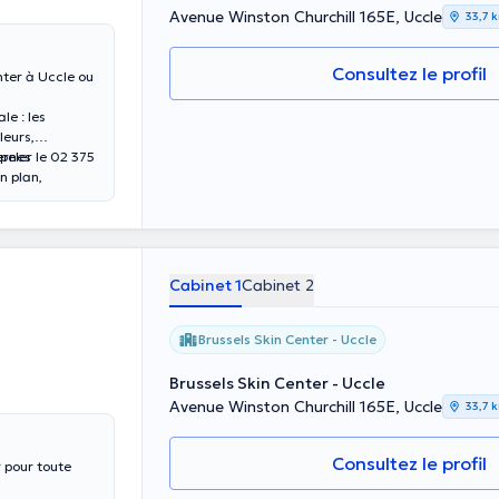
Avenue Winston Churchill 165E, Uccle
33,7 
Consultez le profil
nter à Uccle ou
le : les
leurs,
ernes
peler le 02 375
n plan,
enfant ; les
lement
lomavirus),
Cabinet 1
Cabinet 2
Brussels Skin Center - Uccle
Brussels Skin Center - Uccle
Avenue Winston Churchill 165E, Uccle
33,7 
Consultez le profil
r pour toute