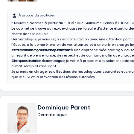
À propos du praticien
!! Nouvelle adresse à partir du 15/06 : Rue Guillaume Kennis 61, 1030 S
Le cabinet se trouve au rez-de-chaussée, la salle d'attente étant la d
droite dans le couloir.
Dermatologue, je vous reçois en consultation avec une attention partic
l'écoute, à la compréhension de vos attentes et à une pris en charge in
chez l'adulte comme chez l'enfant.
J'attache une grande importance à une approche médicale rigoureuse
un esprit de bienveillance, de respect et de confiance, afin que chaque
sente entendu et accompagné.
Chaque situation étant unique, je veille à proposer des solutions adapt
climat serein et rassurant.
Je prends en chrage les affections dermatologiques courantes et chron
que le suivi et la prévention des lésions cutanées.
Dominique Parent
Dermatologue