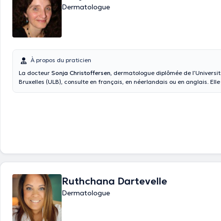
Dermatologue
À propos du praticien
La docteur
Sonja Christoffersen
, dermatologue diplômée de l’Universit
Bruxelles (ULB), consulte en français, en néerlandais ou en anglais. Elle
rendez-vous à son cabinet privé sis à Laeken et au Centre Médical de B
pour des consultations de dermatologie générale. Vous pouvez la consu
soigner une maladie nutritionnelle ou pour vous libérer de votre état de
Ruthchana Dartevelle
Dermatologue