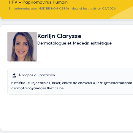
HPV = Papillomavirus Humain
En partenariat avec MSD BE-NON-02864 – date of last revision 05/2026
Karlijn Clarysse
Dermatologue et Médecin esthétique
À propos du praticien
Esthétique, injectables, laser, chute de cheveux & PRP @thedermabroad 🌐
dermatologyandaesthetics.be