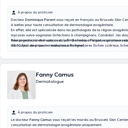
À propos du praticien
Docteur
Dominique Parent
vous reçoit en français au Brussels Skin Ce
à Ixelles pour toute consultation de dermatologie anogénitale.
En effet, elle est spécialisée dans les pathologies de la région anogénita
mycoses vulvo-vaginales (infections à champignons, Candida) ; les dou
démangeaisons et éruptions du périnée (vulve et organes génitaux ext
Pour prendre rendez-vous avec le Dr Dominique Parent, vous pouvez ap
masculins) ainsi que les maladies inflammatoires (lichen scléreux, liche
03 70 (pas de prise de rendez-vous en ligne)
psoriasis, eczéma…) et autres lésions du périnée chez l’adulte et chez l’
douleurs lors des rapports sexuels chez la femme ; les maladies sexuel
transmissibles : condylomes ou verrues anogénitales (infections à papil
herpès génital, syphilis, etc.).
Fanny Camus
Dermatologue
À propos du praticien
Le docteur
Fanny Camus
vous reçoit les mardis au Brussels Skin Cente
consultation de dermatologie anogénitale uniquement.