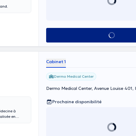
mand.
Voir tout
Cabinet 1
Dermo Medical Center
Dermo Medical Center, Avenue Louise 401, I
Prochaine disponibilité
médecine à
ges aux Hôpitaux
arest, Centre