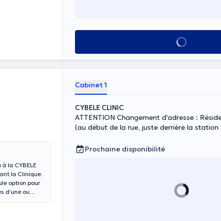
anat, Dr Paun
ue le Diplôme
 Chirurgicale
erfectionner
ie
Voir tout
 de référence
veloppe un
tte et du
Cabinet 1
CYBELE CLINIC
ATTENTION Changement d'adresse : Résiden
(au début de la rue, juste derrière la stati
Prochaine disponibilité
u à la CYBELE
nt la Clinique.
eule option pour
es d’une ou
er les
a prendre le