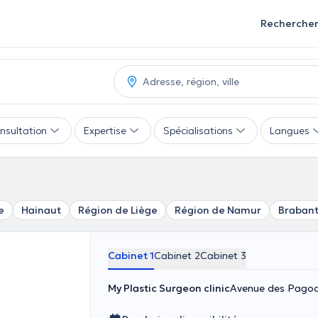
Recherche
nsultation
Expertise
Spécialisations
Langues
e
Hainaut
Région de Liège
Région de Namur
Brabant
Cabinet 1
Cabinet 2
Cabinet 3
My Plastic Surgeon clinic
Avenue des Pagod