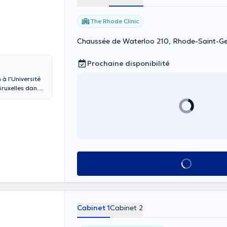
The Rhode Clinic
Chaussée de Waterloo 210, Rhode-Saint-G
Prochaine disponibilité
 à l’Université
 Bruxelles dans
ur Dimitri
isage ( lifting,
,réduction,
Voir tout
Cabinet 1
Cabinet 2