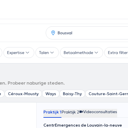
Expertise
Talen
Betaalmethode
Extra filte
den. Probeer naburige steden.
e
Céroux-Mousty
Ways
Baisy-Thy
Couture-Saint-Ger
Videoconsultaties
Praktijk 1
Praktijk 2
CentrEmergences de Louvain-la-neuve