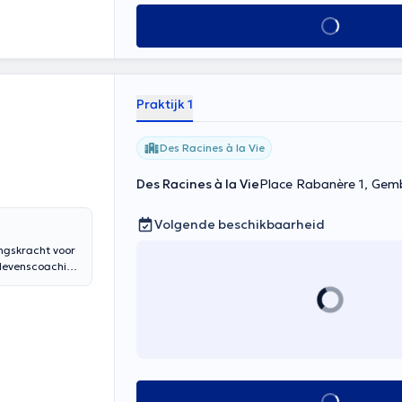
Alles zien
Praktijk 1
Des Racines à la Vie
Des Racines à la Vie
Place Rabanère 1, Gem
Volgende beschikbaarheid
ingskracht voor
n levenscoaching
k te verbreden.
kan helpen door
el... Nieuwe
e helpen je