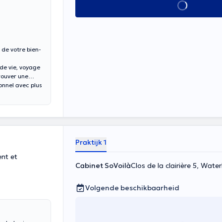
Alles zien
de votre bien-
 de vie, voyage
rouver une
onnel avec plus
Praktijk 1
nt et
Cabinet SoVoilà
Clos de la clairière 5, Wate
Volgende beschikbaarheid