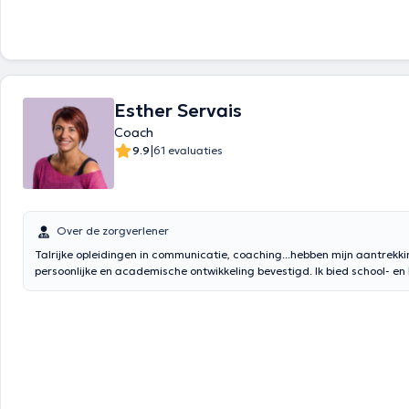
Esther Servais
Coach
|
9.9
61 evaluaties
Over de zorgverlener
Talrijke opleidingen in communicatie, coaching...hebben mijn aantrekk
persoonlijke en academische ontwikkeling bevestigd. Ik bied school- e
aan en blijf me bijscholen om mijn scala aan interventies op de werkple
Welzijn, heroriëntatie, zelfvertrouwen: ik ben ervan overtuigd dat ik u 
me te concentreren op uw hulpbronnen, uw sterke punten en uw potentie
energie trainingen zullen worden toegevoegd aan mijn coaching om je t
batterijen op te laden...