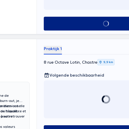
Alles zien
Praktijk 1
8 rue Octave Lotin, Chastre
9,9 km
Volgende beschikbaarheid
ine de
burn-out, je
professionnelle
n burn-out
de l’équilibre et
 au travail
 pour retrouver
 à votre
os valeurs