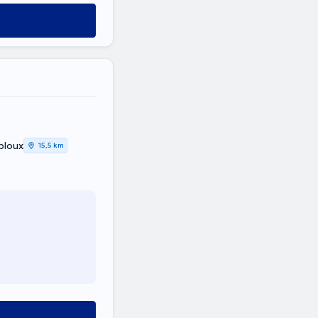
bloux
15,5 km