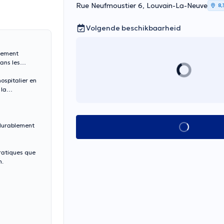
Rue Neufmoustier 6, Louvain-La-Neuve
8,
Volgende beschikbaarheid
alement
ans les
ospitalier en
 la
 durablement
Alles zien
pratiques que
n.