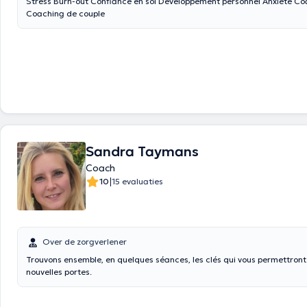
Stress Burn-out Confiance en soi Développement personnel Anxiété Coach de vie
Coaching de couple
Sandra Taymans
Coach
|
10
15 evaluaties
Over de zorgverlener
Trouvons ensemble, en quelques séances, les clés qui vous permettront d'ouvrir de
nouvelles portes.