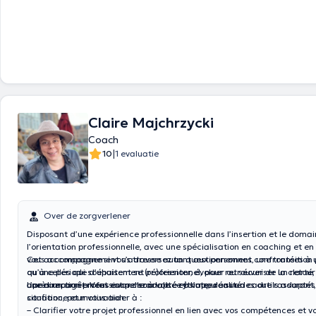
Claire Majchrzycki
Coach
|
10
1 evaluatie
Over de zorgverlener
Disposant d’une expérience professionnelle dans l’insertion et le doma
l’orientation professionnelle, avec une spécialisation en coaching et en 
vous accompagne si vous traversez un questionnement, une transition 
Cet accompagnement s’adresse autant aux personnes confrontées à u
ou une période d’épuisement professionnel, pour retrouver de la clarté, 
qu’à celles qui souhaitent se (ré)orienter, évoluer ou sécuriser un retour
une direction professionnelle adaptée à votre réalité.
après un arrêt. Vous avancez à votre rythme, dans un cadre rassurant,
L’accompagnement est personnalisé et s’appuie sur des outils adaptés
confiance et motivation.
situation, pour vous aider à :
– Clarifier votre projet professionnel en lien avec vos compétences et v