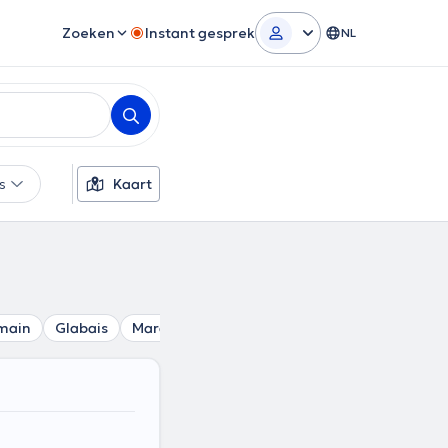
Zoeken
Instant gesprek
NL
rs
Kaart
main
Glabais
Maransart
Limelette
Ottignies
Louv