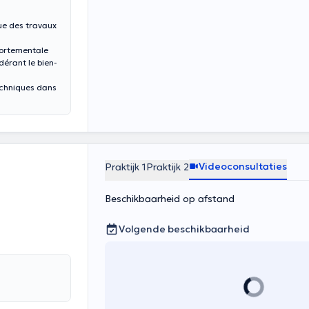
ue des travaux
portementale
dérant le bien-
echniques dans
 Coach ».
ent individuel
ipe vers la
e et de
Videoconsultaties
Praktijk 1
Praktijk 2
ion et la
Beschikbaarheid op afstand
pique qui aide
ciaux et de la
Volgende beschikbaarheid