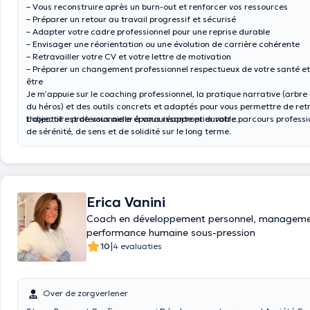
– Vous reconstruire après un burn-out et renforcer vos ressources
– Préparer un retour au travail progressif et sécurisé
– Adapter votre cadre professionnel pour une reprise durable
– Envisager une réorientation ou une évolution de carrière cohérente
– Retravailler votre CV et votre lettre de motivation
– Préparer un changement professionnel respectueux de votre santé et 
être
Je m’appuie sur le coaching professionnel, la pratique narrative (arbre
du héros) et des outils concrets et adaptés pour vous permettre de ret
trajectoire professionnelle épanouissante et durable.
L’objectif est de vous aider à vous réapproprier votre parcours professi
de sérénité, de sens et de solidité sur le long terme.
Erica Vanini
Coach en développement personnel, manageme
performance humaine sous-pression
|
10
4 evaluaties
Over de zorgverlener