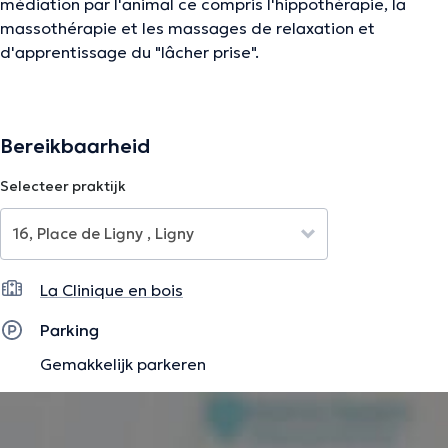
médiation par l'animal ce compris l'hippothérapie, la
massothérapie et les massages de relaxation et
d'apprentissage du "lâcher prise".
De beschrijving werd aangepast door het Doctoranytime team, gebaseerd
Bereikbaarheid
op geverifieerde informatie.
Selecteer praktijk
La Clinique en bois
Parking
Gemakkelijk parkeren