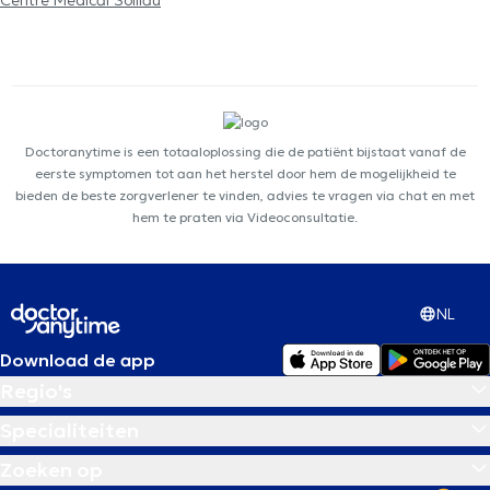
Centre Médical Solilau
Doctoranytime is een totaaloplossing die de patiënt bijstaat vanaf de
eerste symptomen tot aan het herstel door hem de mogelijkheid te
bieden de beste zorgverlener te vinden, advies te vragen via chat en met
hem te praten via Videoconsultatie.
NL
Download de app
Regio's
Specialiteiten
Zoeken op