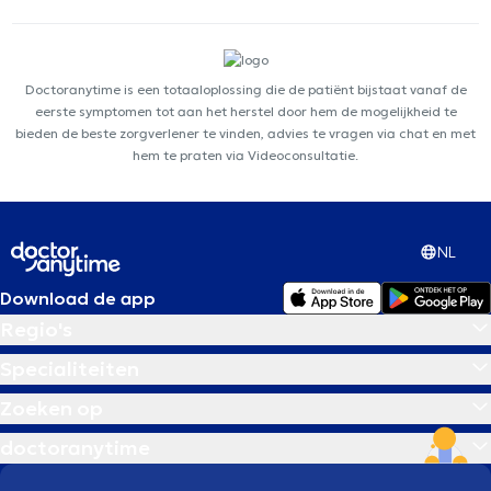
Doctoranytime is een totaaloplossing die de patiënt bijstaat vanaf de
eerste symptomen tot aan het herstel door hem de mogelijkheid te
bieden de beste zorgverlener te vinden, advies te vragen via chat en met
hem te praten via Videoconsultatie.
NL
Download de app
Regio's
Specialiteiten
Zoeken op
doctoranytime