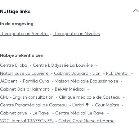
Nuttige links
In de omgeving
Therapeuten in Seneffe
Therapeuten in Nivelles
Nabije ziekenhuizen
Centre Biloba
Centre L'Odyssée La Louvière
NaturHouse La Louvière
Cabinet Bourlard - Lion
FEE Dental
JADdent
Familia Cura
Maison Médicale Ecaussinnoise
Cabinet Bois d'Hairmont
Bel-Air Médical
CMJ - English consultation
Clinique médicale de Casteau
Centre Paramédical de Casteau
L'Arbri 🌳
Cour Maître
Cabinet privé
Le Ravel
Centre Médical Le Ravel
VOCLIdental TRAZEGNIES
Global Care Nurse at Home