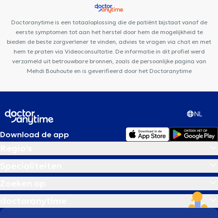
Médical Koekelberg
Medico centre
Top Health & Care Center
Centre de diététique NaturHouse Jette
Centre
Doctoranytime is een totaaloplossing die de patiënt bijstaat vanaf de
pluridisciplinaire La Colombe
eerste symptomen tot aan het herstel door hem de mogelijkheid te
bieden de beste zorgverlener te vinden, advies te vragen via chat en met
hem te praten via Videoconsultatie. De informatie in dit profiel werd
verzameld uit betrouwbare bronnen, zoals de persoonlijke pagina van
Mehdi Bouhoute en is geverifieerd door het Doctoranytime
NL
Download de app
Regio's
Specialiteiten
Zoeken op
doctoranytime