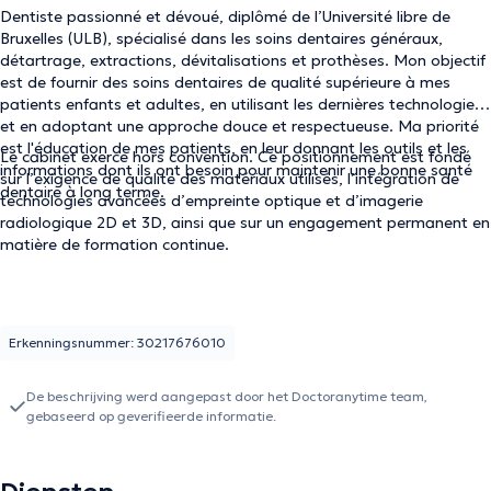
Dentiste passionné et dévoué,
diplômé de l’Université libre de
Bruxelles (ULB),
spécialisé dans les soins dentaires généraux,
détartrage, extractions, dévitalisations et prothèses. Mon objectif
est de fournir des soins dentaires de qualité supérieure à mes
patients enfants et adultes, en utilisant les dernières technologies
et en adoptant une approche douce et respectueuse. Ma priorité
est l'éducation de mes patients, en leur donnant les outils et les
Le cabinet exerce hors convention. Ce positionnement est fondé
informations dont ils ont besoin pour maintenir une bonne santé
sur l’exigence de qualité des matériaux utilisés, l’intégration de
dentaire à long terme.
technologies avancées d’empreinte optique et d’imagerie
radiologique 2D et 3D, ainsi que sur un engagement permanent en
matière de formation continue.
Erkenningsnummer: 30217676010
De beschrijving werd aangepast door het Doctoranytime team,
gebaseerd op geverifieerde informatie.