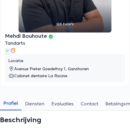
6 Foto's
Mehdi Bouhoute
Tandarts
1 '
Locatie
Avenue Pieter Goedefroy 1, Ganshoren
Cabinet dentaire La Racine
Profiel
Diensten
Evaluaties
Contact
Betalings
Beschrijving