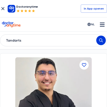
Doctoranytime
In App openen
doctoranytime
NL
Tandarts