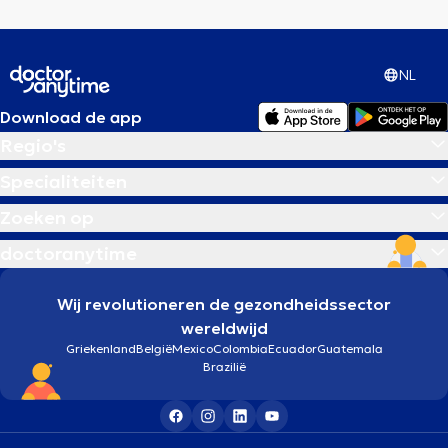
NL
Download de app
Regio's
Specialiteiten
Zoeken op
doctoranytime
Wij revolutioneren de gezondheidssector
wereldwijd
Griekenland
België
Mexico
Colombia
Ecuador
Guatemala
Brazilië