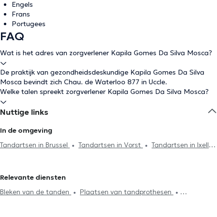
Engels
Frans
Portugees
FAQ
Wat is het adres van zorgverlener Kapila Gomes Da Silva Mosca?
De praktijk van gezondheidsdeskundige Kapila Gomes Da Silva
Mosca bevindt zich Chau. de Waterloo 877 in Uccle.
Welke talen spreekt zorgverlener Kapila Gomes Da Silva Mosca?
Nuttige links
In de omgeving
Tandartsen in Brussel
Tandartsen in Vorst
Tandartsen in Ixelles
Tandartsen in Drogenbos
Tandartsen in Sint-Gillis
Tandartsen in Schaerbeek
Tandartsen in Lens
Tandartsen in
Relevante diensten
Anderlecht
Tandartsen in Jette
Tandartsen in Etterbeek
Bleken van de tanden
Plaatsen van tandprothesen
Tandartsen in Oudergem
Tandartsen in Sint-Pieters-Leeuw
Radiografie
Endodontie
Tandsteenreiniging
Tandartsen in Antwerpen
Tandartsen in Woluwe-Saint-Lambert
Cariësbehandeling
Tandbrug installatie
Facetten plaatsing