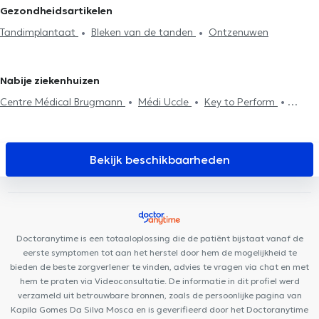
Tandartsen in Woluwe-Saint-Pierre
Tandartsen in Galmaarden
Gezondheidsartikelen
Plaatsing kronen
Vervanging vulling
Ontzenuwen
Tandartsen in Sint-Genesius-Rode
Tandartsen in Namen
Tandimplantaat
Bleken van de tanden
Ontzenuwen
Tandimplantaat
Tand noodgeval
Mond check-up
Tandartsen in Sint-Joost-ten-Node
Tandartsen in Sint-Jans-
Fluoridebehandeling
Tandvullingen
Tandverzorging
Extractie
Molenbeek
van de tanden
Tandheelkundige esthetiek
Chirurgie
Nabije ziekenhuizen
Centre Médical Brugmann
Médi Uccle
Key to Perform
Centre de diététique NaturHouse Uccle
Kio Medical Center Uccle
CENTRE DENTAIRE UCCLE
CENTRE MÉDICAL - Globe
Lazeo
Uccle
Maison médicale la Renaissance
CEDAD Medical Center
Bekijk beschikbaarheden
Centre de Médecine et d'Etudes
Allard Centre Médical Uccle
K-Therapy
Cabinet Médical Bois Joli
Maison Médicale Les
Peupliers
Dieweg Medical & Paramedical Center
Centre
Médical Walzin
Espace Pluridys
Pediatrics Uccle
Centre
Doctoranytime is een totaaloplossing die de patiënt bijstaat vanaf de
PsyCol Enfant et Famille
eerste symptomen tot aan het herstel door hem de mogelijkheid te
bieden de beste zorgverlener te vinden, advies te vragen via chat en met
hem te praten via Videoconsultatie. De informatie in dit profiel werd
verzameld uit betrouwbare bronnen, zoals de persoonlijke pagina van
Kapila Gomes Da Silva Mosca en is geverifieerd door het Doctoranytime