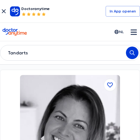
Doctoranytime
In App openen
doctoranytime
NL
Tandarts