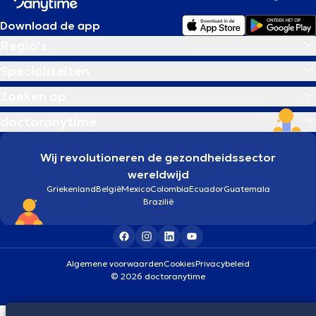
Download de app
Regio's
Specialiteiten
Zoeken op
doctoranytime
Wij revolutioneren de gezondheidssector
wereldwijd
Griekenland
België
Mexico
Colombia
Ecuador
Guatemala
Brazilië
Algemene voorwaarden
Cookies
Privacybeleid
© 2026 doctoranytime