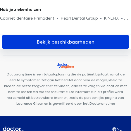
Nabije ziekenhuizen
Cabinet dentaire Primadent
Pearl Dental Group
KINEFIX
Tandartspraktijk Dentius Tervuren
Kineza
Optima Care
Praktijk De Borght
Health and Care Medical Center
GLOBAL
CLINIC
Clinique 27
Medistockel
Stockel Medical Center
Bekijk beschikbaarheden
The French Consultant
Cabinet Woluwe-Saint-Pierre
Family
Care Center
FUNMEDDEV Bruxelles
Centre Mimosa Stockel
Clinique des Courses
Clinique 53
Medi-team
Doctoranytime is een totaaloplossing die de patiënt bijstaat vanaf de
eerste symptomen tot aan het herstel door hem de mogelijkheid te
bieden de beste zorgverlener te vinden, advies te vragen via chat en met
hem te praten via Videoconsultatie. De informatie in dit profiel werd
verzameld uit betrouwbare bronnen, zoals de persoonlijke pagina van
Laurence Gilson en is geverifieerd door het Doctoranytime
NL