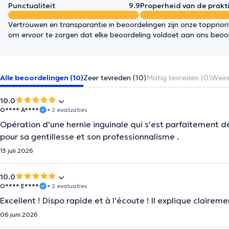
Punctualiteit
9.9
Properheid van de prakti
Vertrouwen en transparantie in beoordelingen zijn onze topprior
om ervoor te zorgen dat elke beoordeling voldoet aan ons beoo
Alle beoordelingen (10)
Zeer tevreden (10)
Matig tevreden (0)
Weini
10.0
O**** A****
• 2 evaluaties
Opération d'une hernie inguinale qui s'est parfaitement d
pour sa gentillesse et son professionnalisme .
13 juli 2026
10.0
O**** E****
• 2 evaluaties
Excellent ! Dispo rapide et à l’écoute ! Il explique claire
06 juni 2026