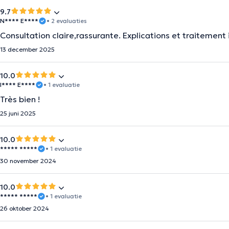
9.7
N**** E****
• 2 evaluaties
Consultation claire,rassurante. Explications et traitement 
13 december 2025
10.0
I**** E****
• 1 evaluatie
Très bien !
25 juni 2025
10.0
***** *****
• 1 evaluatie
30 november 2024
10.0
***** *****
• 1 evaluatie
26 oktober 2024