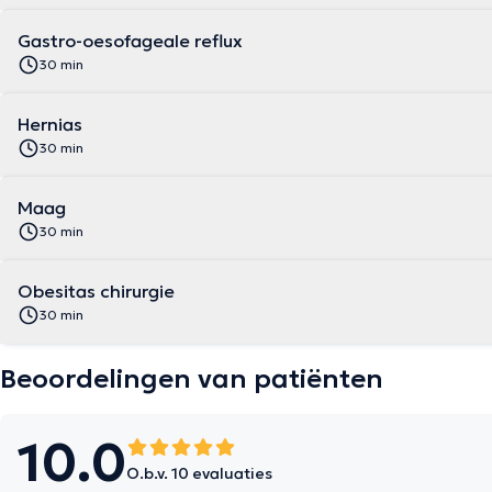
Gastro-oesofageale reflux
30 min
Hernias
30 min
Maag
30 min
Obesitas chirurgie
30 min
Beoordelingen van patiënten
10.0
O.b.v. 10 evaluaties