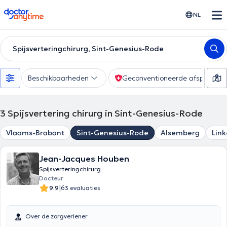
doctoranytime
NL
Spijsverteringchirurg, Sint-Genesius-Rode
Beschikbaarheden
Geconventioneerde afspraak
3
Spijsvertering chirurg in Sint-Genesius-Rode
Vlaams-Brabant
Sint-Genesius-Rode
Alsemberg
Lin
Jean-Jacques Houben
Spijsverteringchirurg
Docteur
|
9.9
63 evaluaties
Over de zorgverlener