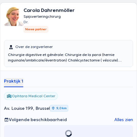
Carola Dahrenmöller
Spijsverteringchirurg
Dr.
Niewe partner
Over de zorgverlener
Chirurgie digestive et générale: Chirurgie de la paroi (hernie
inguinale/ombilicale/éventration) Cholécystectomie ( vésicule)
Chirurgie d'obésité + reflux Chirurgie colorectale Proctologie
(hémorrhoides/abcès/fistule/fissure) Kystectomie/Lipome
Praktijk 1
Ophtara Medical Center
Av. Louise 199, Brussel
9,0 km
Volgende beschikbaarheid
Alles zien