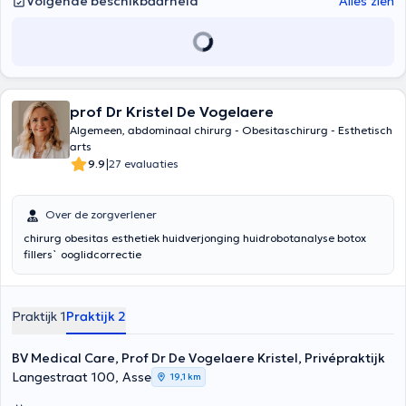
Volgende beschikbaarheid
Alles zien
prof Dr Kristel De Vogelaere
Algemeen, abdominaal chirurg - Obesitaschirurg - Esthetisch
arts
|
9.9
27 evaluaties
Over de zorgverlener
chirurg obesitas esthetiek huidverjonging huidrobotanalyse botox
fillers` ooglidcorrectie
Praktijk 1
Praktijk 2
BV Medical Care, Prof Dr De Vogelaere Kristel, Privépraktijk
Langestraat 100, Asse
19,1 km