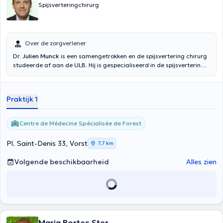
Spijsverteringchirurg
Over de zorgverlener
Dr.
Julien Munck
is een samengetrokken en de spijsvertering chirurg
studeerde af aan de ULB. Hij is gespecialiseerd in de spijsvertering
chirurgie, bariatrische, colorectale en proctologie. Het behandelt
ook hernia operatie, blaasjes en besnijdenissen. Inhoud vertaald
door google translate
Praktijk 1
Centre de Médecine Spécialisée de Forest
Pl. Saint-Denis 33, Vorst
7,7 km
Volgende beschikbaarheid
Alles zien
Maria Bortes Ster