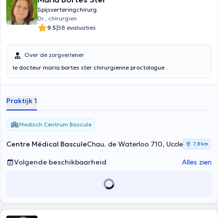
Spijsverteringchirurg
Dr., chirurgien
|
9.5
58 evaluaties
Over de zorgverlener
le docteur maria bortes ster chirurgienne proctologue .
Praktijk 1
Medisch Centrum Bascule
Centre Médical Bascule
Chau. de Waterloo 710, Uccle
7,8 km
Volgende beschikbaarheid
Alles zien