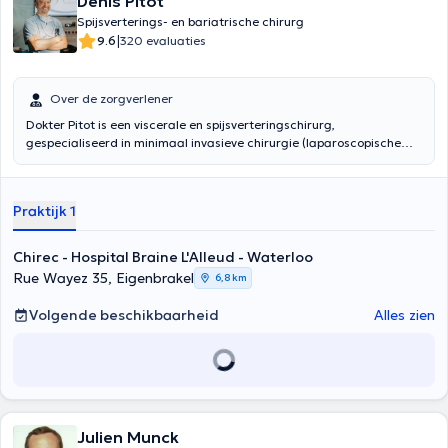
Denis Pitot
Spijsverterings- en bariatrische chirurg
|
9.6
320 evaluaties
Over de zorgverlener
Dokter Pitot is een viscerale en spijsverteringschirurg,
gespecialiseerd in minimaal invasieve chirurgie (laparoscopische
chirurgie), dus minder agressief voor de patiënt. Het verwelkomt u
tussen Brussel en Charleroi in het CHIREC-ziekenhuis in Braine
l'Alleud-Waterloo, in Lasne en in Charleroi. Dr. Pitot beoefent al meer
Praktijk 1
dan 15 jaar bariatrische chirurgie en heeft tot nu toe meer dan
3.000 patiënten geopereerd. Zijn werk wordt erkend door het
GRACE-label, een bewijs van de effectiviteit en veiligheid van zijn
Chirec - Hospital Braine L'Alleud - Waterloo
zorg. Dr. Pitot verwelkomt regelmatig Belgische of buitenlandse
Rue Wayez 35, Eigenbrakel
6,8 km
collega’s tijdens trainingen
Volgende beschikbaarheid
Alles zien
Julien Munck