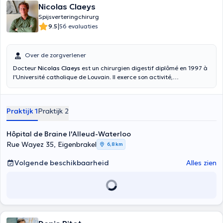
Nicolas Claeys
Spijsverteringchirurg
|
9.5
56 evaluaties
Over de zorgverlener
Docteur
Nicolas Claeys
est un chirurgien digestif diplômé en 1997 à
l'Université catholique de Louvain. Il exerce son activité,
principalement au Chirec (sites Delta et braine l'Alleud). Les
chirurgies complexes (pancréas et oesophage) sont réalisées à
l'Hopital Erasme (HUB)
Praktijk 1
Praktijk 2
Hôpital de Braine l'Alleud-Waterloo
Rue Wayez 35, Eigenbrakel
6,8 km
Volgende beschikbaarheid
Alles zien