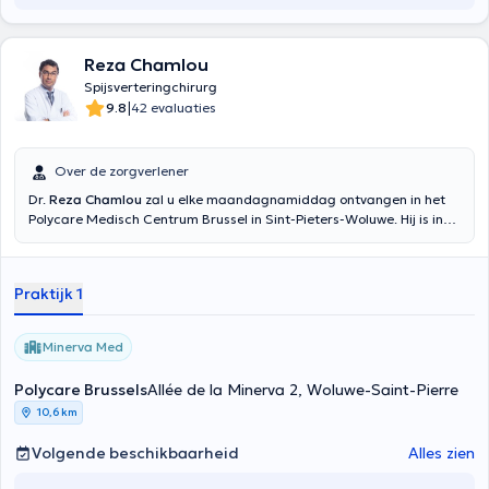
Reza Chamlou
Spijsverteringchirurg
|
9.8
42 evaluaties
Over de zorgverlener
Dr.
Reza Chamlou
zal u elke maandagnamiddag ontvangen in het
Polycare Medisch Centrum Brussel in Sint-Pieters-Woluwe. Hij is in
2002 afgestudeerd aan de Université Libre de Bruxelles in chirurgie
en is gespecialiseerd in colorectale en proctologische chirurgie. Hij
beoefent ook bariatrische chirurgie, wandchirurgie en
Praktijk 1
galblaaspathologie.
Minerva Med
Polycare Brussels
Allée de la Minerva 2, Woluwe-Saint-Pierre
10,6 km
Volgende beschikbaarheid
Alles zien