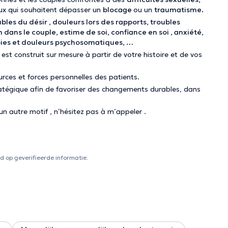
eux qui souhaitent dépasser un
blocage
ou un
traumatisme.
ubles du désir , douleurs lors des rapports, troubles
 dans le couple, estime de soi, confiance en soi , anxiété,
du tabac, phobies et douleurs psychosomatiques, …
est construit sur mesure à partir de votre histoire et de vos
urces et forces personnelles des patients.
stratégique afin de favoriser des changements durables, dans
n autre motif , n’hésitez pas à m’appeler .
 op geverifieerde informatie.