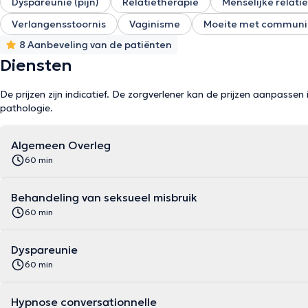
Dyspareunie (pijn)
Relatietherapie
Menselijke relati
Verlangensstoornis
Vaginisme
Moeite met communic
8 Aanbeveling van de patiënten
Diensten
De prijzen zijn indicatief. De zorgverlener kan de prijzen aanpassen 
pathologie.
Algemeen Overleg
60 min
Behandeling van seksueel misbruik
60 min
Dyspareunie
60 min
Hypnose conversationnelle