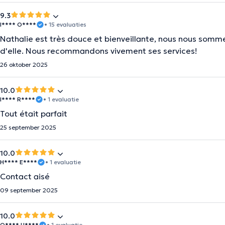
9.3
I**** O****
• 15 evaluaties
Nathalie est très douce et bienveillante, nous nous som
d'elle. Nous recommandons vivement ses services!
26 oktober 2025
10.0
I**** R****
• 1 evaluatie
Tout était parfait
25 september 2025
10.0
H**** E****
• 1 evaluatie
Contact aisé
09 september 2025
10.0
O**** U****
• 1 evaluatie