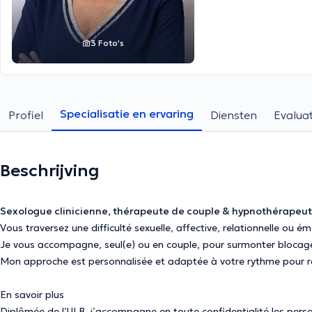
3 Foto's
Specialisatie en ervaring
Profiel
Diensten
Evaluat
Beschrijving
Sexologue clinicienne, thérapeute de couple & hypnothérapeu
Vous traversez une difficulté sexuelle, affective, relationnelle ou ém
Je vous accompagne, seul(e) ou en couple, pour surmonter blocages
Mon approche est personnalisée et adaptée à votre rythme pour re
En savoir plus
Diplômée de l’ULB, j’accompagne en toute confidentialité les pers