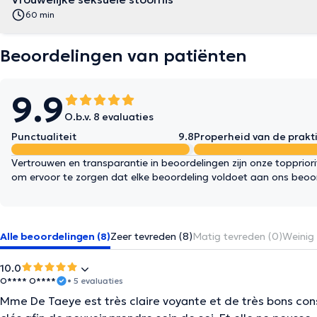
60 min
Beoordelingen van patiënten
9.9
O.b.v. 8 evaluaties
Punctualiteit
9.8
Properheid van de prakti
Vertrouwen en transparantie in beoordelingen zijn onze topprior
om ervoor te zorgen dat elke beoordeling voldoet aan ons beoo
Alle beoordelingen (8)
Zeer tevreden (8)
Matig tevreden (0)
Weinig 
10.0
O**** O****
• 5 evaluaties
Mme De Taeye est très claire voyante et de très bons conse