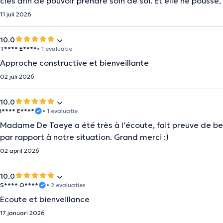
clés afin de pouvoir prendre soin de soi. Et elle ne pousse
11 juli 2026
10.0
T**** E****
• 1 evaluatie
Approche constructive et bienveillante
02 juli 2026
10.0
I**** E****
• 1 evaluatie
Madame De Taeye a été très à l'écoute, fait preuve de be
par rapport à notre situation. Grand merci :)
02 april 2026
10.0
S**** O****
• 2 evaluaties
Ecoute et bienveillance
17 januari 2026