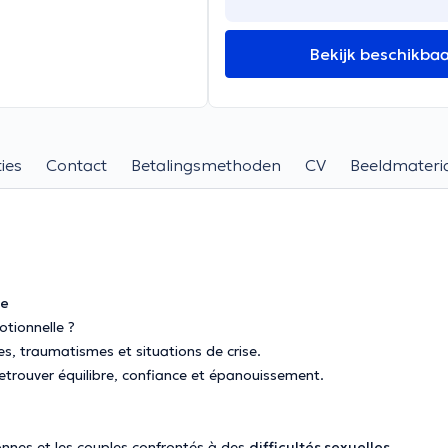
Bekijk beschikba
ies
Contact
Betalingsmethoden
CV
Beeldmateri
te
otionnelle ?
, traumatismes et situations de crise.
trouver équilibre, confiance et épanouissement.
onnes et les couples confrontés à des
difficultés sexuelles,