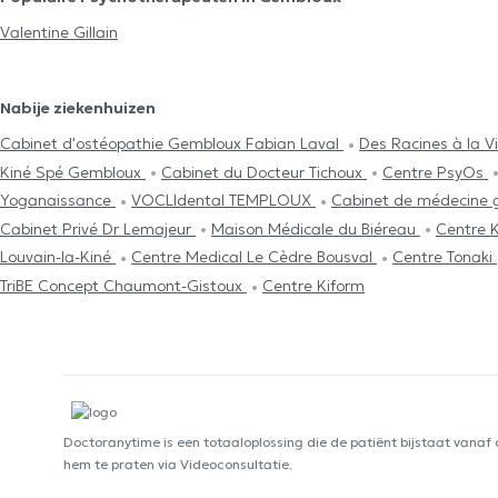
Valentine Gillain
Nabije ziekenhuizen
Cabinet d'ostéopathie Gembloux Fabian Laval
Des Racines à la V
Kiné Spé Gembloux
Cabinet du Docteur Tichoux
Centre PsyOs
Yoganaissance
VOCLIdental TEMPLOUX
Cabinet de médecine g
Cabinet Privé Dr Lemajeur
Maison Médicale du Biéreau
Centre 
Louvain-la-Kiné
Centre Medical Le Cèdre Bousval
Centre Tonaki
TriBE Concept Chaumont-Gistoux
Centre Kiform
Doctoranytime is een totaaloplossing die de patiënt bijstaat vanaf
hem te praten via Videoconsultatie.