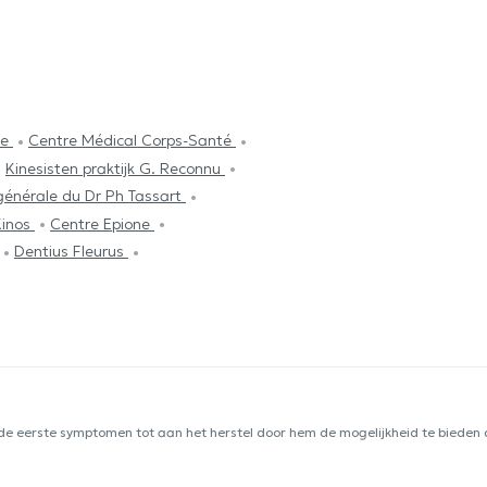
ie
Centre Médical Corps-Santé
Kinesisten praktijk G. Reconnu
énérale du Dr Ph Tassart
Kinos
Centre Epione
Dentius Fleurus
 de eerste symptomen tot aan het herstel door hem de mogelijkheid te bieden d