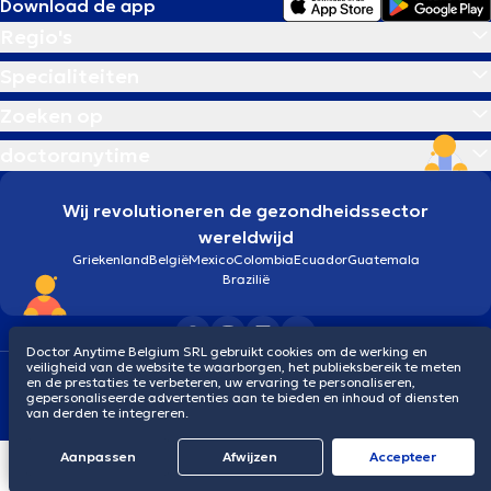
Download de app
Regio's
Specialiteiten
Zoeken op
doctoranytime
Wij revolutioneren de gezondheidssector
wereldwijd
Griekenland
België
Mexico
Colombia
Ecuador
Guatemala
Brazilië
Doctor Anytime Belgium SRL gebruikt cookies om de werking en
veiligheid van de website te waarborgen, het publieksbereik te meten
Algemene voorwaarden
Cookies
Privacybeleid
en de prestaties te verbeteren, uw ervaring te personaliseren,
© 2026 doctoranytime
gepersonaliseerde advertenties aan te bieden en inhoud of diensten
van derden te integreren.
Aanpassen
Afwijzen
Αccepteer