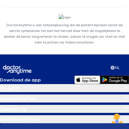
Doctoranytime is een totaaloplossing die de patiënt bijstaat vanaf de
eerste symptomen tot aan het herstel door hem de mogelijkheid te
bieden de beste zorgverlener te vinden, advies te vragen via chat en met
hem te praten via Videoconsultatie.
NL
Download de app
Regio's
Specialiteiten
Zoeken op
doctoranytime