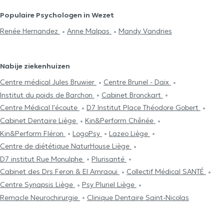
Populaire Psychologen in Wezet
Renée Hernandez
Anne Malpas
Mandy Vandries
Nabije ziekenhuizen
Centre médical Jules Bruwier
Centre Brunel - Daix
Institut du poids de Barchon
Cabinet Bronckart
Centre Médical l'écoute
D7 Institut Place Théodore Gobert
Cabinet Dentaire Liège
Kin&Perform Chênée
Kin&Perform Fléron
LogoPsy
Lazeo Liège
Centre de diététique NaturHouse Liège
D7 institut Rue Monulphe
Plurisanté
Cabinet des Drs Feron & El Amraoui
Collectif Médical SANTÉ
Centre Synapsis Liège
Psy Pluriel Liège
Remacle Neurochirurgie
Clinique Dentaire Saint-Nicolas