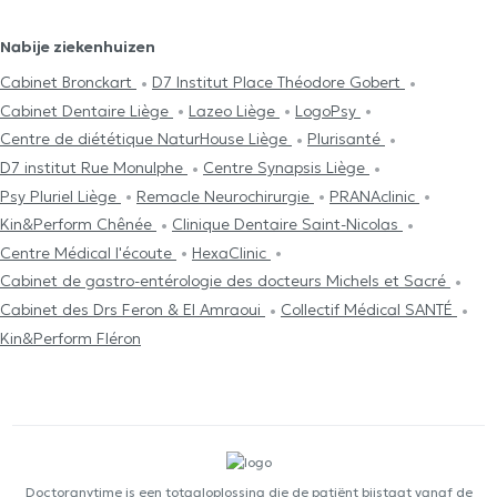
Nabije ziekenhuizen
Cabinet Bronckart
D7 Institut Place Théodore Gobert
Cabinet Dentaire Liège
Lazeo Liège
LogoPsy
Centre de diététique NaturHouse Liège
Plurisanté
D7 institut Rue Monulphe
Centre Synapsis Liège
Psy Pluriel Liège
Remacle Neurochirurgie
PRANAclinic
Kin&Perform Chênée
Clinique Dentaire Saint-Nicolas
Centre Médical l'écoute
HexaClinic
Cabinet de gastro-entérologie des docteurs Michels et Sacré
Cabinet des Drs Feron & El Amraoui
Collectif Médical SANTÉ
Kin&Perform Fléron
Doctoranytime is een totaaloplossing die de patiënt bijstaat vanaf de