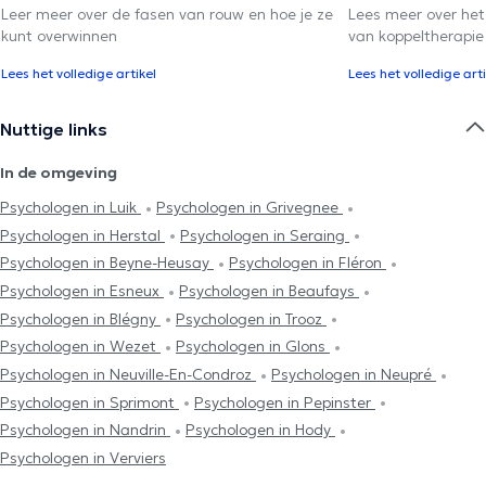
Leer meer over de fasen van rouw en hoe je ze
Lees meer over het
kunt overwinnen
van koppeltherapie
Lees het volledige artikel
Lees het volledige arti
Nuttige links
In de omgeving
Psychologen in Luik
Psychologen in Grivegnee
Psychologen in Herstal
Psychologen in Seraing
Psychologen in Beyne-Heusay
Psychologen in Fléron
Psychologen in Esneux
Psychologen in Beaufays
Psychologen in Blégny
Psychologen in Trooz
Psychologen in Wezet
Psychologen in Glons
Psychologen in Neuville-En-Condroz
Psychologen in Neupré
Psychologen in Sprimont
Psychologen in Pepinster
Psychologen in Nandrin
Psychologen in Hody
Psychologen in Verviers