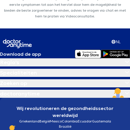
eerste symptomen tot aan het herstel door hem de mogelijkheid te
bieden de beste zorgverlener te vinden, advies te vragen via chat en met
hem te praten via Videoconsultatie.
NL
Download de app
Regio's
Specialiteiten
Zoeken op
doctoranytime
Wij revolutioneren de gezondheidssector
wereldwijd
Griekenland
België
Mexico
Colombia
Ecuador
Guatemala
Brazilië