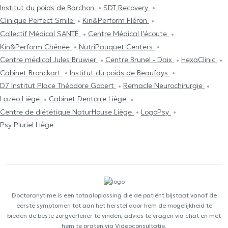
Institut du poids de Barchon
SDT Recovery
Clinique Perfect Smile
Kin&Perform Fléron
Collectif Médical SANTÉ
Centre Médical l'écoute
Kin&Perform Chênée
NutriPauquet Centers
Centre médical Jules Bruwier
Centre Brunel - Daix
HexaClinic
Cabinet Bronckart
Institut du poids de Beaufays
D7 Institut Place Théodore Gobert
Remacle Neurochirurgie
Lazeo Liège
Cabinet Dentaire Liège
Centre de diététique NaturHouse Liège
LogoPsy
Psy Pluriel Liège
Doctoranytime is een totaaloplossing die de patiënt bijstaat vanaf de
eerste symptomen tot aan het herstel door hem de mogelijkheid te
bieden de beste zorgverlener te vinden, advies te vragen via chat en met
hem te praten via Videoconsultatie.