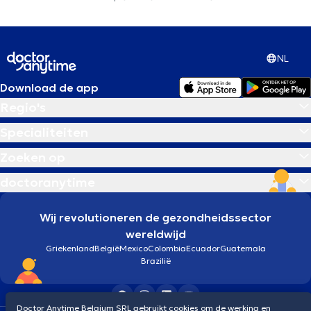
NL
Download de app
Regio's
Specialiteiten
Zoeken op
doctoranytime
Wij revolutioneren de gezondheidssector
wereldwijd
Griekenland
België
Mexico
Colombia
Ecuador
Guatemala
Brazilië
Doctor Anytime Belgium SRL gebruikt cookies om de werking en