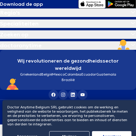
Download de app
Regio's
Specialiteiten
Zoeken op
doctoranytime
Wij revolutioneren de gezondheidssector
wereldwijd
Griekenland
België
Mexico
Colombia
Ecuador
Guatemala
Brazilië
Algemene voorwaarden
Cookies
Privacybeleid
Doctor Anytime Belgium SRL gebruikt cookies om de werking en
veiligheid van de website te waarborgen, het publieksbereik te meten
© 2026 doctoranytime
en de prestaties te verbeteren, uw ervaring te personaliseren,
gepersonaliseerde advertenties aan te bieden en inhoud of diensten
van derden te integreren.