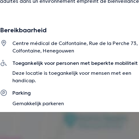
adultes dans un environnement empreint de bienveillance
et de sécurité. Je traite en particulier de l'anxiété, de la
dépression, du deuil, des problèmes relationnels et des
changements de vie. Ma méthode privilégie l'écoute,
Bereikbaarheid
l'authenticité et la coopération dans le but de favoriser
une progression individuelle respectueuse et sur mesure
Centre médical de Colfontaine, Rue de la Perche 73,
pour chaque personne.
Colfontaine, Henegouwen
Toegankelijk voor personen met beperkte mobiliteit
De beschrijving werd aangepast door het Doctoranytime team, gebaseerd
Deze locatie is toegankelijk voor mensen met een
op geverifieerde informatie.
handicap.
Parking
Gemakkelijk parkeren