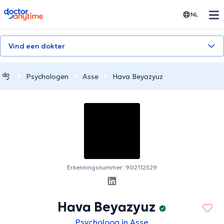
doctoranytime
NL
Vind een dokter
Psychologen
Asse
Hava Beyazyuz
Erkenningsnummer: 902112529
Hava Beyazyuz
Psycholoog in Asse