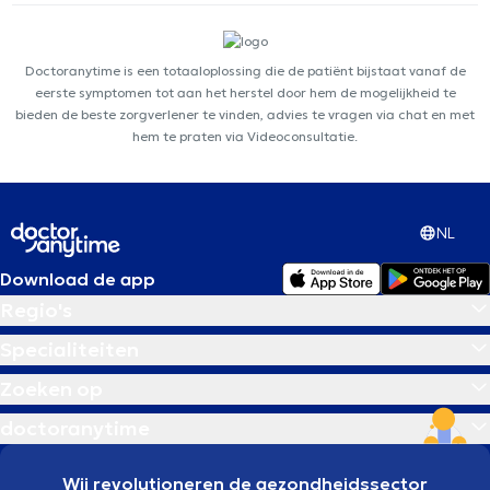
Doctoranytime is een totaaloplossing die de patiënt bijstaat vanaf de
eerste symptomen tot aan het herstel door hem de mogelijkheid te
bieden de beste zorgverlener te vinden, advies te vragen via chat en met
hem te praten via Videoconsultatie.
NL
Download de app
Regio's
Specialiteiten
Zoeken op
doctoranytime
Wij revolutioneren de gezondheidssector