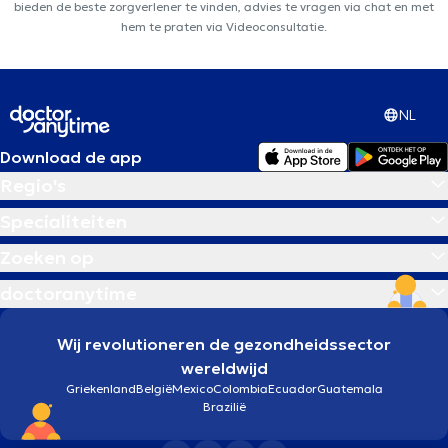
bieden de beste zorgverlener te vinden, advies te vragen via chat en met
hem te praten via Videoconsultatie.
NL
Download de app
Regio's
Specialiteiten
Zoeken op
doctoranytime
Wij revolutioneren de gezondheidssector
wereldwijd
Griekenland
België
Mexico
Colombia
Ecuador
Guatemala
Brazilië