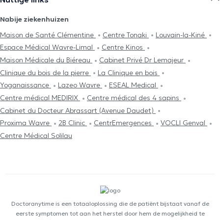
Nabije ziekenhuizen
Maison de Santé Clémentine
Centre Tonaki
Louvain-la-Kiné
Espace Médical Wavre-Limal
Centre Kinos
Maison Médicale du Biéreau
Cabinet Privé Dr Lemajeur
Clinique du bois de la pierre
La Clinique en bois
Yoganaissance
Lazeo Wavre
ESEAL Medical
Centre médical MEDIRIX
Centre médical des 4 sapins
Cabinet du Docteur Abrassart (Avenue Daudet)
Proxima Wavre
2B Clinic
CentrEmergences
VOCLI Genval
Centre Médical Solilau
Doctoranytime is een totaaloplossing die de patiënt bijstaat vanaf de
eerste symptomen tot aan het herstel door hem de mogelijkheid te