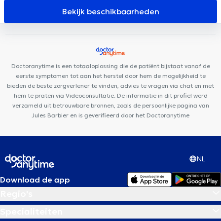
Clinique Saint-Jean
BACK
BrainCair Bruxelles
MidiClinic
Bekijk beschikbaarheden
Centre médical Brunfaut
Cabinet dentaire de Cordelia Lossy
LYD Dental Clinic
César De Paepe Medisch Centrum Molenbeek
Centre Médical de Sud
Cabinet médical de Ribaucourt
Doctoranytime is een totaaloplossing die de patiënt bijstaat vanaf de
eerste symptomen tot aan het herstel door hem de mogelijkheid te
bieden de beste zorgverlener te vinden, advies te vragen via chat en met
hem te praten via Videoconsultatie. De informatie in dit profiel werd
verzameld uit betrouwbare bronnen, zoals de persoonlijke pagina van
Jules Barbier en is geverifieerd door het Doctoranytime
NL
Download de app
Regio's
Specialiteiten