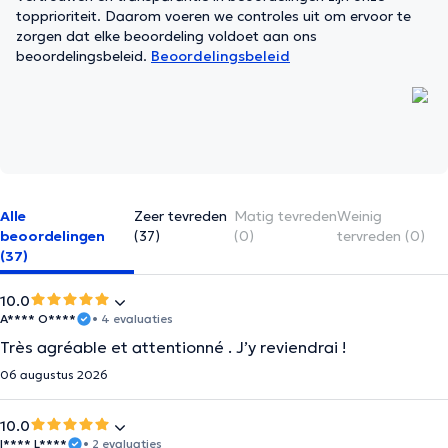
topprioriteit. Daarom voeren we controles uit om ervoor te
zorgen dat elke beoordeling voldoet aan ons
beoordelingsbeleid.
Beoordelingsbeleid
Alle
Zeer tevreden
Matig tevreden
Weinig
beoordelingen
(37)
(0)
tervreden (0)
(37)
10.0
A**** O****
• 4 evaluaties
Très agréable et attentionné . J’y reviendrai !
06 augustus 2026
10.0
I**** L****
• 2 evaluaties