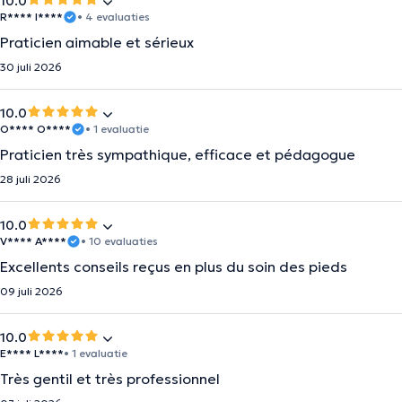
10.0
R**** I****
• 4 evaluaties
Praticien aimable et sérieux
30 juli 2026
10.0
O**** O****
• 1 evaluatie
Praticien très sympathique, efficace et pédagogue
28 juli 2026
10.0
V**** A****
• 10 evaluaties
Excellents conseils reçus en plus du soin des pieds
09 juli 2026
10.0
E**** L****
• 1 evaluatie
Très gentil et très professionnel