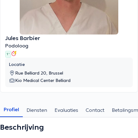
Jules Barbier
Podoloog
1 '
Locatie
Rue Belliard 20, Brussel
Kio Medical Center Belliard
Profiel
Diensten
Evaluaties
Contact
Betalings
Beschrijving