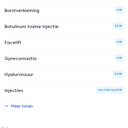
Borstverkleining
50€
Botulinum toxine injectie
350€
Facelift
50€
Gynecomastia
50€
Hyaluronzuur
300€
Injecties
Van 50€ tot 350€
Meer tonen