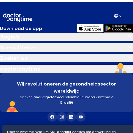
NL
Download de app
Regio's
Specialiteiten
Zoeken op
doctoranytime
Wij revolutioneren de gezondheidssector
wereldwijd
Griekenland
België
Mexico
Colombia
Ecuador
Guatemala
Brazilië
Algemene voorwaarden
Cookies
Privacybeleid
Doctor Anytime Belgium SRL gebruikt cookies om de werking en