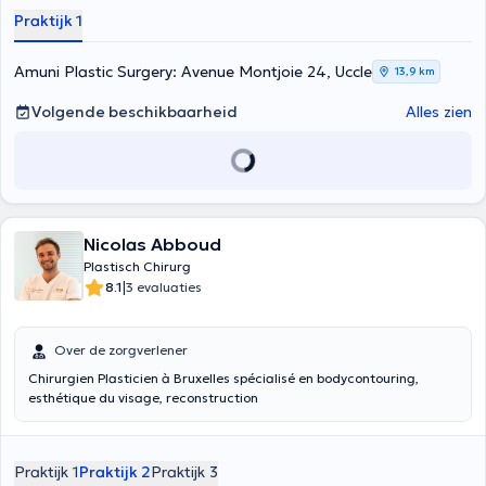
van Prof. Dhr. Hamdi, waar hij momenteel lid is van de vaste staf.
Praktijk 1
Sinds 2021 werkt hij in het ziekenhuis CHIREC-DELTA als adviserend
plastisch chirurg. Dr. Giunta is tevens auteur en co-auteur van
talrijke wetenschappelijke publicaties en boeken op het gebied van
Amuni Plastic Surgery: Avenue Montjoie 24, Uccle
13,9 km
cosmetische en reconstructieve chirurgie.
Volgende beschikbaarheid
Alles zien
Nicolas Abboud
Plastisch Chirurg
|
8.1
3 evaluaties
Over de zorgverlener
Chirurgien Plasticien à Bruxelles spécialisé en bodycontouring,
esthétique du visage, reconstruction
Praktijk 1
Praktijk 2
Praktijk 3