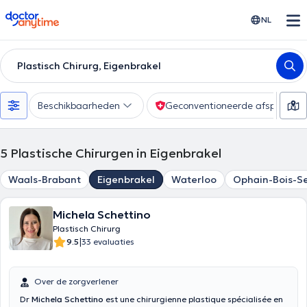
doctoranytime
NL
Plastisch Chirurg, Eigenbrakel
Beschikbaarheden
Geconventioneerde afspraak
5
Plastische Chirurgen in Eigenbrakel
Waals-Brabant
Eigenbrakel
Waterloo
Ophain-Bois-Se
Michela Schettino
Plastisch Chirurg
|
9.5
33 evaluaties
Over de zorgverlener
Dr
Michela Schettino
est une chirurgienne plastique spécialisée en