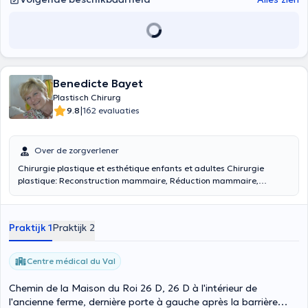
geschikt voor elk type patiënt, met als doel hun schoonheid te
vergroten en de harmonie van hun lichaam te bereiken of te
herstellen.
Benedicte Bayet
Plastisch Chirurg
|
9.8
162 evaluaties
Over de zorgverlener
Chirurgie plastique et esthétique enfants et adultes Chirurgie
plastique: Reconstruction mammaire, Réduction mammaire,
Gynécomastie Abdominoplastie, Exérèse de lésions cutanées ou
sous-cutanées, Otoplastie Rhinoplastie Esthétique:
Blépharoplasties, Lifting sourcil, cervico-facial, cervical,
Praktijk 1
Praktijk 2
Lipoaspiration Lipomodelage ou lipofilling Augmentation mammaire
Cure de ptose mammaire Lifting des bras et des cuisses Botox et a
hyaluronique
Centre médical du Val
Chemin de la Maison du Roi 26 D, 26 D à l'intérieur de
l'ancienne ferme, dernière porte à gauche après la barrière