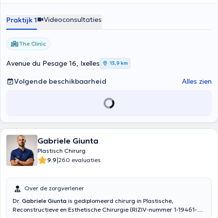
Italië en België heeft Dr. Misani kunnen samenwerken met de meest
gerenommeerde chirurgen op het gebied van plastische chirurgie.
Videoconsultaties
Praktijk 1
The Clinic
Avenue du Pesage 16, Ixelles
13,9 km
Volgende beschikbaarheid
Alles zien
Gabriele Giunta
Plastisch Chirurg
|
9.9
260 evaluaties
Over de zorgverlener
Dr.
Gabriele Giunta
is gediplomeerd chirurg in Plastische,
Reconstructieve en Esthetische Chirurgie (RIZIV-nummer 1-19461-