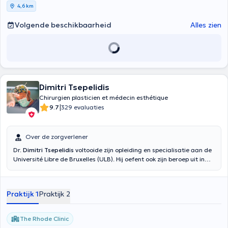
verte, Plancenoit
4,6 km
Volgende beschikbaarheid
Alles zien
Dimitri Tsepelidis
Chirurgien plasticien et médecin esthétique
|
9.7
329 evaluaties
Over de zorgverlener
Dr.
Dimitri Tsepelidis
voltooide zijn opleiding en specialisatie aan de
Université Libre de Bruxelles (ULB). Hij oefent ook zijn beroep uit in
het Jules Bordet Instituut te Brussel op het gebied van borst- en
cervico-faciale reconstructie. Dr. Dimitri Tsepelidis geeft consulten
op het gebied van aangezichtschirurgie, borstreconstructie, post-
Praktijk 1
Praktijk 2
bariatrische chirurgie, liposuctie, enz.
The Rhode Clinic