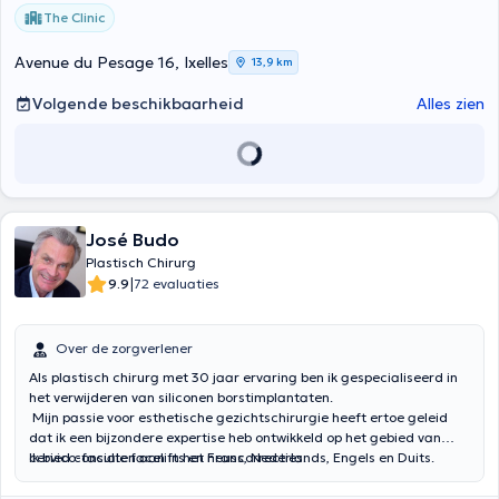
The Clinic
Avenue du Pesage 16, Ixelles
13,9 km
Volgende beschikbaarheid
Alles zien
José Budo
Plastisch Chirurg
|
9.9
72 evaluaties
Over de zorgverlener
Als plastisch chirurg met 30 jaar ervaring ben ik gespecialiseerd in
het verwijderen van siliconen borstimplantaten.
Mijn passie voor esthetische gezichtschirurgie heeft ertoe geleid
dat ik een bijzondere expertise heb ontwikkeld op het gebied van
cervico-faciale facelifts en neuscorrecties.
Ik bied consulten aan in het Frans, Nederlands, Engels en Duits.