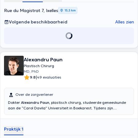
Rue du Magistrat 7, Ixelles
15,5 km
Volgende beschikbaarheid
Alles zien
Alexandru Paun
Plastisch Chirurg
MD, PhD
|
9.8
49 evaluaties
Over de zorgverlener
Dokter
Alexandru Paun
, plastisch chirurg, studeerde geneeskunde
aan de “Carol Davila” Universiteit in Boekarest. Tijdens zijn
gespecialiseerde opleiding in Plastische, Esthetische en
Reconstructieve Chirurgie voltooide hij stages in de Universitaire
Ziekenhuizen van Straatsburg (Frankrijk), de Universiteitsklinieken
Praktijk 1
van Boekarest, het Universitair Ziekenhuis Saint-Pierre in Brussel
(Universitair Ziekenhuis Saint-Pierre) en in het Universitair