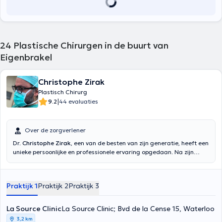
24
Plastische Chirurgen in de buurt van
Eigenbrakel
Christophe Zirak
Plastisch Chirurg
|
9.2
44 evaluaties
Over de zorgverlener
Dr.
Christophe Zirak
, een van de besten van zijn generatie, heeft een
unieke persoonlijke en professionele ervaring opgedaan. Na zijn
middelbare studies aan het Lycée Janson de Sailly in Parijs,
verhuisde hij naar het vlakke land om de familietraditie voort te
zetten door dokter te worden. Hij behaalde de titel van Doctor in de
Praktijk 1
Praktijk 2
Praktijk 3
Geneeskunde in 2002 met onderscheiding en de titel van Specialist
in Plastische, Reconstructieve en Esthetische Chirurgie in 2008 met
goede onderscheiding. Hij oefende zijn praktijk uit in het Universitair
La Source Clinic
La Source Clinic; Bvd de la Cense 15, Waterloo
Ziekenhuis Brugmann tot begin 2015 als assistent-hoofd van de
3,2 km