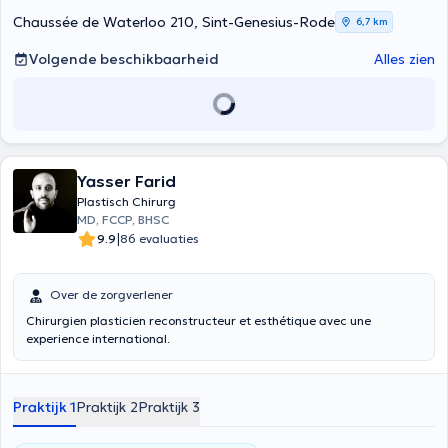
Chaussée de Waterloo 210, Sint-Genesius-Rode
6,7 km
Volgende beschikbaarheid
Alles zien
Yasser Farid
Plastisch Chirurg
MD, FCCP, BHSC
|
9.9
86 evaluaties
Over de zorgverlener
Chirurgien plasticien reconstructeur et esthétique avec une
experience international.
Praktijk 1
Praktijk 2
Praktijk 3