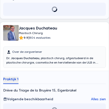
Jacques Duchateau
Plastisch Chirurg
|
9.9
804 evaluaties
Over de zorgverlener
Dr.
Jacques Duchateau
, plastisch chirurg, afgestudeerd in de
plastische chirurgie, cosmetische en herstellende van de ULB in
1985. Hij is hoofd van de plastische chirurgie aan de Eterbeek-Elsene
ziekenhuis centrum, sinds 30 jaar. Ook werkt hij aan het CHIREC en
aan het Erasmus universitair ziekenhuis. Hij is mede-oprichter van de
Praktijk 1
nieuwe esthetische kliniek, Claris, gelegen in La Houlpe, sinds 2014.
Hij is ook lid van de Koninklijke Belgische Vereniging voor Plastische
Chirurgie. Inhoud vertaald door google translate
Drève du Triage de la Bruyère 15, Eigenbrakel
Volgende beschikbaarheid
Alles zien