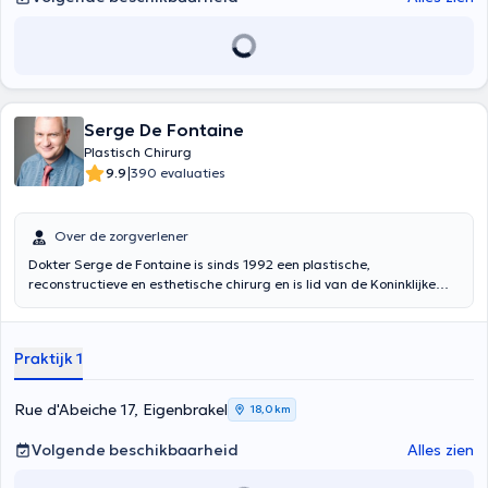
Serge De Fontaine
Plastisch Chirurg
|
9.9
390 evaluaties
Over de zorgverlener
Dokter Serge de Fontaine is sinds 1992 een plastische,
reconstructieve en esthetische chirurg en is lid van de Koninklijke
Belgische Vereniging voor Plastische Chirurgie. Hij werkt momenteel
één dag per week, op maandag, als consulent in de Claris Clinic. Hij
is vooral gericht op de esthetische chirurgie met betrekking op de
Praktijk 1
behandeling van het gezicht en de borsten in de Claris Clinic. Hij
heeft een bijzondere interesse voor facelifts en neuscorrecties.
Dokter de Fontaine is eveneens diensthoofd van de afdeling
Rue d'Abeiche 17, Eigenbrakel
18,0 km
plastische chirurgie in het Universitair Erasmusziekenhuis (Cliniques
Universitaires de Bruxelles, ULB), waar hij ook Stage Meester is voor
Volgende beschikbaarheid
Alles zien
het Ministerie van Volksgezondheid en dus de opleiding begeleidt
van verschillende kandidaat specialisten in de plastische chirurgie