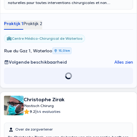
naturelles pour toutes interventions chirurgicales et non
chirurgicales esthétiques . Son équipe et lui même combinent des
années d’expérience et de nouvelles technologies.
Praktijk 1
Praktijk 2
Centre Médico-Chirurgical de Waterloo
Rue du Gaz 1, Waterloo
15,0 km
Volgende beschikbaarheid
Alles zien
Christophe Zirak
Plastisch Chirurg
|
9.2
44 evaluaties
Over de zorgverlener