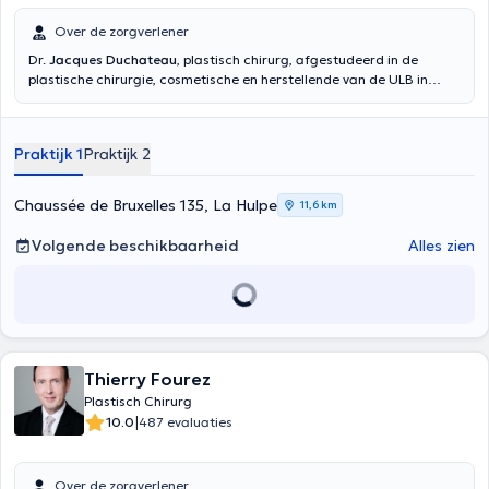
Over de zorgverlener
Dr.
Jacques Duchateau
, plastisch chirurg, afgestudeerd in de
plastische chirurgie, cosmetische en herstellende van de ULB in
1985. Hij is hoofd van de plastische chirurgie aan de Eterbeek-Elsene
ziekenhuis centrum, sinds 30 jaar. Ook werkt hij aan het CHIREC en
aan het Erasmus universitair ziekenhuis. Hij is mede-oprichter van de
Praktijk 1
Praktijk 2
nieuwe esthetische kliniek, Claris, gelegen in La Houlpe, sinds 2014.
Hij is ook lid van de Koninklijke Belgische Vereniging voor Plastische
Chirurgie. Inhoud vertaald door google translate
Chaussée de Bruxelles 135, La Hulpe
11,6 km
Volgende beschikbaarheid
Alles zien
Thierry Fourez
Plastisch Chirurg
|
10.0
487 evaluaties
Over de zorgverlener