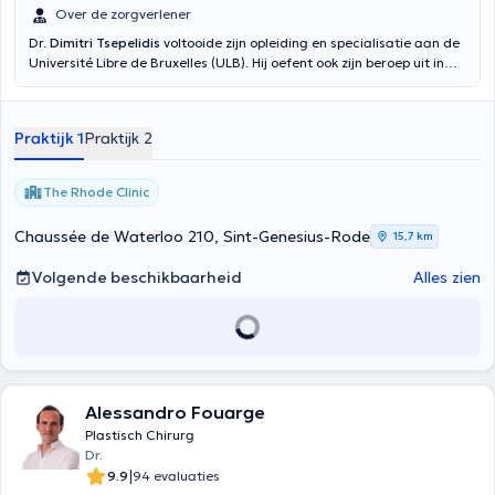
Over de zorgverlener
Dr.
Dimitri Tsepelidis
voltooide zijn opleiding en specialisatie aan de
Université Libre de Bruxelles (ULB). Hij oefent ook zijn beroep uit in
het Jules Bordet Instituut te Brussel op het gebied van borst- en
cervico-faciale reconstructie. Dr. Dimitri Tsepelidis geeft consulten
op het gebied van aangezichtschirurgie, borstreconstructie, post-
Praktijk 1
Praktijk 2
bariatrische chirurgie, liposuctie, enz.
The Rhode Clinic
Chaussée de Waterloo 210, Sint-Genesius-Rode
15,7 km
Volgende beschikbaarheid
Alles zien
Alessandro Fouarge
Plastisch Chirurg
Dr.
|
9.9
94 evaluaties