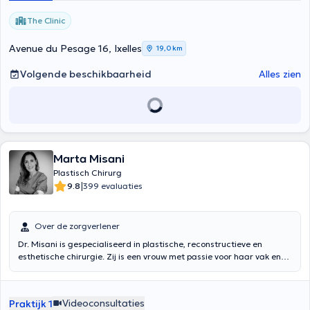
The Clinic
Avenue du Pesage 16, Ixelles
19,0 km
Volgende beschikbaarheid
Alles zien
Marta Misani
Plastisch Chirurg
|
9.8
399 evaluaties
Over de zorgverlener
Dr. Misani is gespecialiseerd in plastische, reconstructieve en
esthetische chirurgie. Zij is een vrouw met passie voor haar vak en
met veel aandacht voor haar patiënten. Dankzij zijn opleiding in
Italië en België heeft Dr. Misani kunnen samenwerken met de meest
gerenommeerde chirurgen op het gebied van plastische chirurgie.
Videoconsultaties
Praktijk 1