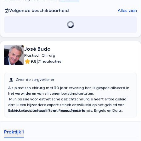
Volgende beschikbaarheid
Alles zien
José Budo
Plastisch Chirurg
|
9.8
71 evaluaties
Over de zorgverlener
Als plastisch chirurg met 30 jaar ervaring ben ik gespecialiseerd in
het verwijderen van siliconen borstimplantaten.
Mijn passie voor esthetische gezichtschirurgie heeft ertoe geleid
dat ik een bijzondere expertise heb ontwikkeld op het gebied van
cervico-faciale facelifts en neuscorrecties.
Ik bied consulten aan in het Frans, Nederlands, Engels en Duits.
Praktijk 1