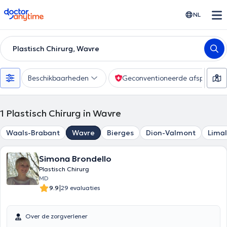
doctoranytime
NL
Plastisch Chirurg, Wavre
Beschikbaarheden
Geconventioneerde afspraak
1
Plastisch Chirurg in Wavre
Waals-Brabant
Wavre
Bierges
Dion-Valmont
Limal
Simona Brondello
Plastisch Chirurg
MD
|
9.9
29 evaluaties
Over de zorgverlener