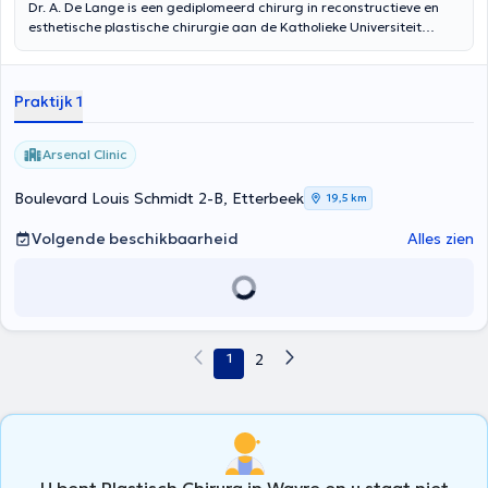
Dr. A. De Lange is een gediplomeerd chirurg in reconstructieve en
esthetische plastische chirurgie aan de Katholieke Universiteit
Leuven. Hij is gespecialiseerd in gezichts- en borstchirurgie,
huidkanker en postbariatrische chirurgie. Hij beoefent ook
esthetische geneeskunde (Botox en fillers). Chirurgische
Praktijk 1
neuscorrectie maakt geen deel uit van de activiteiten. Hij heet u
welkom in het PolyCare Brussels-centrum in Sint-Pieters-Woluwe.
Arsenal Clinic
Boulevard Louis Schmidt 2-B, Etterbeek
19,5 km
Volgende beschikbaarheid
Alles zien
1
2
U bent Plastisch Chirurg in Wavre en u staat niet