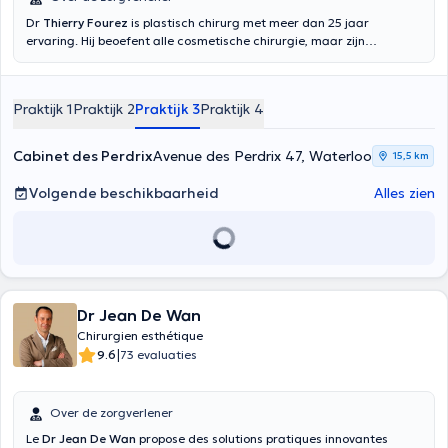
Dr
Thierry Fourez
is plastisch chirurg met meer dan 25 jaar
ervaring. Hij beoefent alle cosmetische chirurgie, maar zijn
aandachtsgebieden zijn algemene borstchirurgie, ooglidchirurgie
en buikwandcorrecties. Hij heeft een graad in Plastische,
Reconstructieve en Esthetische Chirurgie behaald in 1995.
Praktijk 1
Praktijk 2
Praktijk 3
Praktijk 4
Doctoranytime geeft u alleen een afspraak op Avenue des Perdrix.
Als u denkt dat de vertraging lang is, kunt u bellen met het Centre
Médical de Waterloo op 02 354 05 52 of de Clinique Claris op 02
Cabinet des Perdrix
Avenue des Perdrix 47, Waterloo
15,5 km
789 69 00. Dank u en tot ziens.
Volgende beschikbaarheid
Alles zien
Dr Jean De Wan
Chirurgien esthétique
|
9.6
73 evaluaties
Over de zorgverlener
Le
Dr Jean De Wan
propose des solutions pratiques innovantes