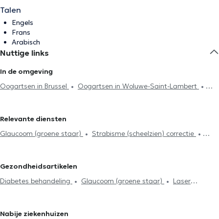
Talen
Engels
Frans
Arabisch
Nuttige links
In de omgeving
Oogartsen in Brussel
Oogartsen in Woluwe-Saint-Lambert
Oogartsen in Ixelles
Oogartsen in Oudergem
Oogartsen in
Uccle
Oogartsen in Vorst
Oogartsen in Erps-Kwerps
Relevante diensten
Oogartsen in Anderlecht
Oogartsen in Ganshoren
Oogartsen
Glaucoom (groene staar)
Strabisme (scheelzien) correctie
in Sint-Jans-Molenbeek
Oogartsen in Wemmel
Oogartsen in
Contactlenzen en brillen
Gezichtsveld
Oogleden analyse
Lasne
Oogartsen in Bierges
Oogartsen in Wavre
Diabetes behandeling
Cataract behandeling (grijze staar)
Gezondheidsartikelen
Laser operatie
Visuele beoordeling
Pre-chirurgisch onderzoek
Diabetes behandeling
Glaucoom (groene staar)
Laser
Vakbekwaamheidsexamen
Bekwaamheidstest voor piloten en
operatie
cabinepersoneel
Nabije ziekenhuizen