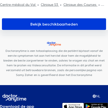
Centre médical du Val
Clinique 53
Clinique des Courses
Centre Mimosa Stockel
FUNMEDDEV Bruxelles
Ostéo Stockel
Medi-team
Cabinet Woluwe-Saint-Pierre
The French
Consultant
Stockel Medical Center
Medistockel
Family Care
Bekijk beschikbaarheden
Center
Clinique 27
GLOBAL CLINIC
CIRCAE - Sleep and
Lifestyle Medical Care
Centre Konkel
Clinique Dentaire
Vandervelde
Health and Care Medical Center
Médibois
Centre Médical & Dentaire Station Woluwé
Doctoranytime is een totaaloplossing die de patiënt bijstaat vanaf de
eerste symptomen tot aan het herstel door hem de mogelijkheid te
bieden de beste zorgverlener te vinden, advies te vragen via chat en met
hem te praten via Videoconsultatie. De informatie in dit profiel werd
verzameld uit betrouwbare bronnen, zoals de persoonlijke pagina van
Samy Zaher en is geverifieerd door het Doctoranytime
NL
Download de app