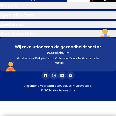
Regio's
Specialiteiten
Zoeken op
doctoranytime
Wij revolutioneren de gezondheidssector
wereldwijd
Griekenland
België
Mexico
Colombia
Ecuador
Guatemala
Brazilië
Algemene voorwaarden
Cookies
Privacybeleid
© 2026 doctoranytime