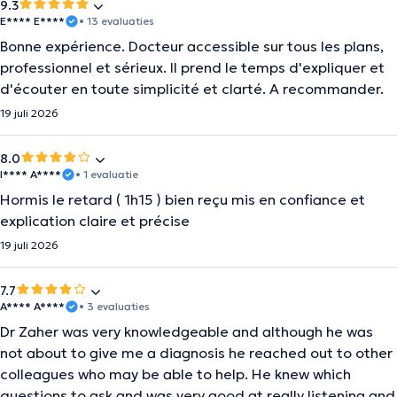
9.3
E**** E****
• 13 evaluaties
Bonne expérience. Docteur accessible sur tous les plans,
professionnel et sérieux. Il prend le temps d'expliquer et
d'écouter en toute simplicité et clarté. A recommander.
19 juli 2026
8.0
I**** A****
• 1 evaluatie
Hormis le retard ( 1h15 ) bien reçu mis en confiance et
explication claire et précise
19 juli 2026
7.7
A**** A****
• 3 evaluaties
Dr Zaher was very knowledgeable and although he was
not about to give me a diagnosis he reached out to other
colleagues who may be able to help. He knew which
questions to ask and was very good at really listening and