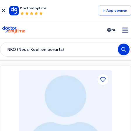
Doctoranytime
In App openen
doctoranytime
NL
NKO (Neus-Keel-en oorarts)