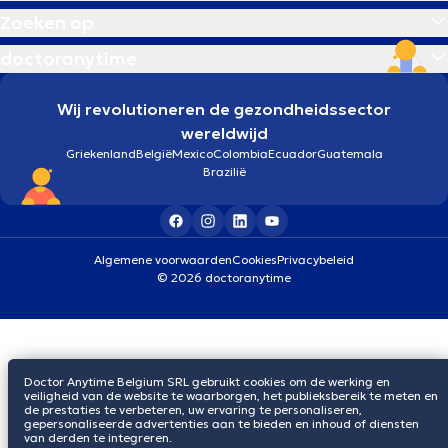
Zoeken op
doctoranytime
Wij revolutioneren de gezondheidssector
wereldwijd
Griekenland
België
Mexico
Colombia
Ecuador
Guatemala
Brazilië
Algemene voorwaarden
Cookies
Privacybeleid
© 2026 doctoranytime
Doctor Anytime Belgium SRL gebruikt cookies om de werking en
veiligheid van de website te waarborgen, het publieksbereik te meten en
de prestaties te verbeteren, uw ervaring te personaliseren,
gepersonaliseerde advertenties aan te bieden en inhoud of diensten
van derden te integreren.