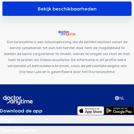
Dental
Tandartspraktijk Zuid
Maison Hirsulaser
Amala
Bekijk beschikbaarheden
Espace Naissance
Cabinet Dentaire Peris
Centres d'Aspria
Avenue Louise et Art-Lois
DMC 125
Cabinet Chiariglione -
Mortier
Centre Médical Saint-Gilles
Cabinet EPIONE -
Elisabeth THURAT
Defacqz 25
Clinique Dentaire Lemonnier
Doctoranytime is een totaaloplossing die de patiënt bijstaat vanaf de
Centre Médical et Dentaire de Bara
Cabinet Medi-Vanhaelen
eerste symptomen tot aan het herstel door hem de mogelijkheid te
bieden de beste zorgverlener te vinden, advies te vragen via chat en met
hem te praten via Videoconsultatie. De informatie in dit profiel werd
verzameld uit betrouwbare bronnen, zoals de persoonlijke pagina van
Docteur Lubi en is geverifieerd door het Doctoranytime
NL
Download de app
Regio's
Specialiteiten