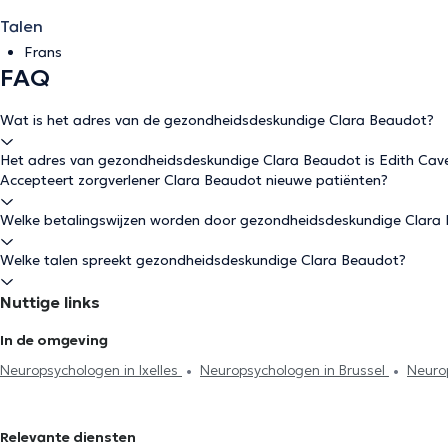
Talen
Frans
FAQ
Wat is het adres van de gezondheidsdeskundige Clara Beaudot?
Het adres van gezondheidsdeskundige Clara Beaudot is Edith Cavel
Accepteert zorgverlener Clara Beaudot nieuwe patiënten?
Welke betalingswijzen worden door gezondheidsdeskundige Clara
Welke talen spreekt gezondheidsdeskundige Clara Beaudot?
Nuttige links
In de omgeving
Neuropsychologen in Ixelles
Neuropsychologen in Brussel
Neuro
Lambert
Neuropsychologen in Sint-Gillis
Neuropsychologen in 
Neuropsychologen in Woluwe-Saint-Pierre
Neuropsychologen in 
Relevante diensten
in Sint-Agatha-Berchem
Neuropsychologen in Sint-Genesius-Rod