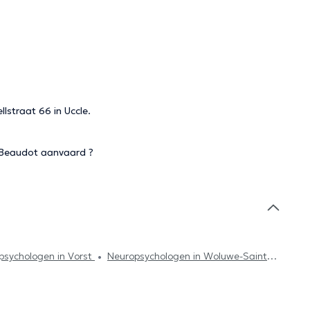
lstraat 66 in Uccle.
 Beaudot aanvaard ?
psychologen in Vorst
Neuropsychologen in Woluwe-Saint-
Etterbeek
Neuropsychologen in Watermaal-Bosvoorde
Schaerbeek
Neuropsychologen in Evere
Neuropsychologen
e
Neuropsychologen in Sint-Stevens-Woluwe