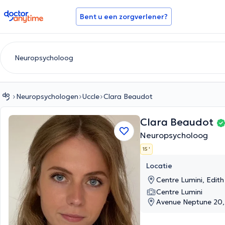
doctoranytime
Bent u een zorgverlener?
Neuropsychologen
Uccle
Clara Beaudot
Clara Beaudot
Neuropsycholoog
15 '
Locatie
Centre Lumini, Edith
Centre Lumini
Avenue Neptune 20,