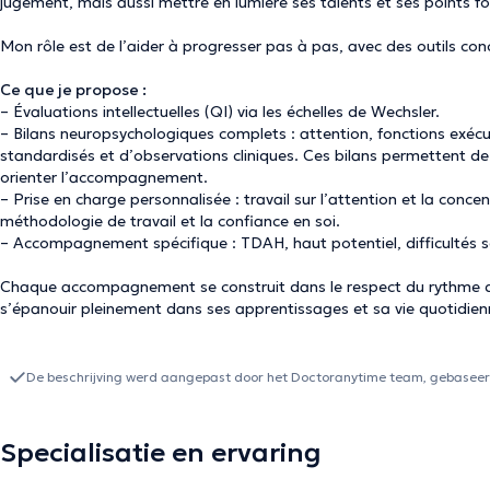
jugement, mais aussi mettre en lumière ses talents et ses points fo
Mon rôle est de l’aider à progresser pas à pas, avec des outils con
Ce que je propose :
– Évaluations intellectuelles (QI) via les échelles de Wechsler.
– Bilans neuropsychologiques complets : attention, fonctions exécu
standardisés et d’observations cliniques. Ces bilans permettent de m
orienter l’accompagnement.
– Prise en charge personnalisée : travail sur l’attention et la conce
méthodologie de travail et la confiance en soi.
– Accompagnement spécifique : TDAH, haut potentiel, difficultés sc
Chaque accompagnement se construit dans le respect du rythme de l
s’épanouir pleinement dans ses apprentissages et sa vie quotidien
De beschrijving werd aangepast door het Doctoranytime team, gebaseerd
Specialisatie en ervaring