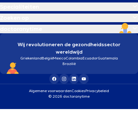
Specialiteiten
Zoeken op
doctoranytime
Wij revolutioneren de gezondheidssector
wereldwijd
Griekenland
België
Mexico
Colombia
Ecuador
Guatemala
Brazilië
Algemene voorwaarden
Cookies
Privacybeleid
© 2026 doctoranytime