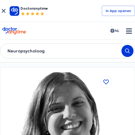
Doctoranytime
In App openen
doctoranytime
NL
Neuropsycholoog