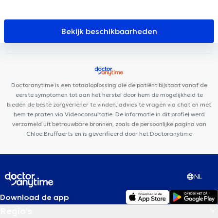
Centre Médical de l'Alliance
Centre Médical Asaftei
Cabinet
Herlaimont
Neuropsychologen in Woluwe-Saint-Lambert
dentaire Saint-Jacques
Centre Edumotion
Cabinet Dentaire
du Parc
Centre de Santé Holistique
Cabinet dentaire Sodenel
Bekijk beschikbaarheden
Otakè
Smile-Architect
H&N Clinic
HSPC Health & Sports
Performance Center
Centre Auditif Dodelé
TriBE Concept
Nivelles
Cabinet Médical
Centre de psychologie et de mieux-
être
Centre Mimosa Nivelles
Orthodontie Philips Nivelles
Doctoranytime is een totaaloplossing die de patiënt bijstaat vanaf de
eerste symptomen tot aan het herstel door hem de mogelijkheid te
bieden de beste zorgverlener te vinden, advies te vragen via chat en met
hem te praten via Videoconsultatie. De informatie in dit profiel werd
verzameld uit betrouwbare bronnen, zoals de persoonlijke pagina van
Chloe Bruffaerts en is geverifieerd door het Doctoranytime
NL
Download de app
Regio's