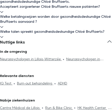
gezondheidsdeskundige Chloé Bruffaerts.
Accepteert zorgverlener Chloé Bruffaerts nieuwe patiënten?
Welke betalingswijzen worden door gezondheidsdeskundige Chloé
Bruffaerts aanvaard ?
Welke talen spreekt gezondheidsdeskundige Chloé Bruffaerts?
Nuttige links
In de omgeving
Neuropsychologen in Lillois-Witterzée
Neuropsychologen in
Nivelles
Neuropsychologen in Waterloo
Neuropsychologen in
Lasne
Neuropsychologen in Genappe
Neuropsychologen in
Relevante diensten
Sint-Genesius-Rode
Neuropsychologen in Genval
IQ Test
Burn-out behandeling
ADHD
Neuropsychologen in Ottignies
Neuropsychologen in Uccle
Neuropsychologen in Louvain-La-Neuve
Neuropsychologen in
Ixelles
Neuropsychologen in Wavre
Neuropsychologen in
Nabije ziekenhuizen
Brussel
Neuropsychologen in Vorst
Neuropsychologen in
Centre Médical de Lillois
Run & Bike Clinic
HK Health Center
Watermaal-Bosvoorde
Neuropsychologen in Chapelle-Lez-