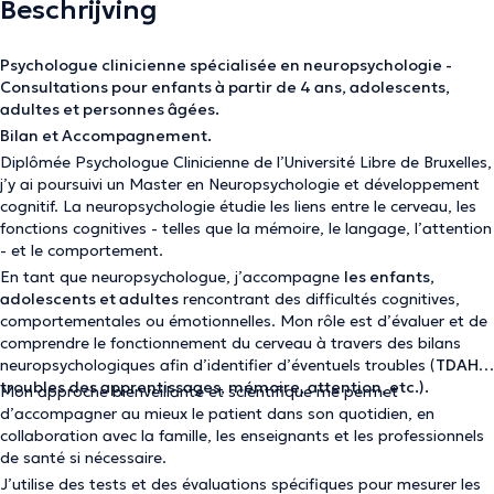
Beschrijving
Psychologue clinicienne spécialisée en neuropsychologie -
Consultations pour enfants à partir de 4 ans, adolescents,
adultes et personnes âgées.
Bilan et Accompagnement.
Diplômée Psychologue Clinicienne de l’Université Libre de Bruxelles,
j’y ai poursuivi un Master en Neuropsychologie et développement
cognitif. La neuropsychologie étudie les liens entre le cerveau, les
fonctions cognitives - telles que la mémoire, le langage, l’attention
- et le comportement.
En tant que neuropsychologue, j’accompagne
les enfants,
adolescents et adultes
rencontrant des difficultés cognitives,
comportementales ou émotionnelles. Mon rôle est d’évaluer et de
comprendre le fonctionnement du cerveau à travers des bilans
neuropsychologiques afin d’identifier d’éventuels troubles (
TDAH,
troubles des apprentissages, mémoire, attention, etc.).
Mon approche bienveillante et scientifique me permet
d’accompagner au mieux le patient dans son quotidien, en
collaboration avec la famille, les enseignants et les professionnels
de santé si nécessaire.
J’utilise des tests et des évaluations spécifiques pour mesurer les