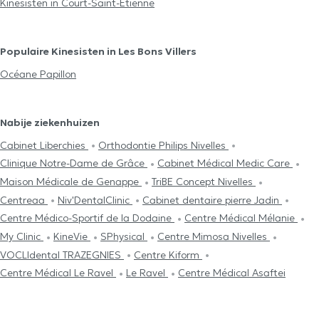
Kinesisten in Court-Saint-Etienne
Populaire Kinesisten in Les Bons Villers
Océane Papillon
Nabije ziekenhuizen
Cabinet Liberchies
Orthodontie Philips Nivelles
Clinique Notre-Dame de Grâce
Cabinet Médical Medic Care
Maison Médicale de Genappe
TriBE Concept Nivelles
Centreaa
Niv'DentalClinic
Cabinet dentaire pierre Jadin
Centre Médico-Sportif de la Dodaine
Centre Médical Mélanie
My Clinic
KineVie
SPhysical
Centre Mimosa Nivelles
VOCLIdental TRAZEGNIES
Centre Kiform
Centre Médical Le Ravel
Le Ravel
Centre Médical Asaftei