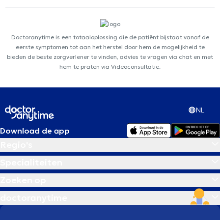
Doctoranytime is een totaaloplossing die de patiënt bijstaat vanaf de
eerste symptomen tot aan het herstel door hem de mogelijkheid te
bieden de beste zorgverlener te vinden, advies te vragen via chat en met
hem te praten via Videoconsultatie.
NL
Download de app
Regio's
Specialiteiten
Zoeken op
doctoranytime