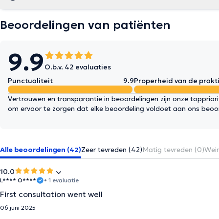
Beoordelingen van patiënten
9.9
O.b.v. 42 evaluaties
Punctualiteit
9.9
Properheid van de prakti
Vertrouwen en transparantie in beoordelingen zijn onze topprior
om ervoor te zorgen dat elke beoordeling voldoet aan ons beoo
Alle beoordelingen (42)
Zeer tevreden (42)
Matig tevreden (0)
Wein
10.0
L**** O****
• 1 evaluatie
First consultation went well
06 juni 2025