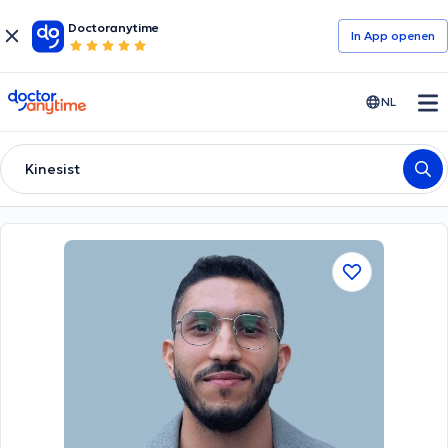
Doctoranytime
In App openen
doctoranytime
NL
Kinesist