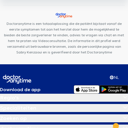
soins Rebalance
Louise Family Doctors
PhysioForme
Borlée
Medical Center
Collectif Santé
Cabinet du Châtelain
Centre Médical Curasi
Doctoranytime is een totaaloplossing die de patiënt bijstaat vanaf de
eerste symptomen tot aan het herstel door hem de mogelijkheid te
bieden de beste zorgverlener te vinden, advies te vragen via chat en met
hem te praten via Videoconsultatie. De informatie in dit profiel werd
verzameld uit betrouwbare bronnen, zoals de persoonlijke pagina van
Sabry Kenzaoui en is geverifieerd door het Doctoranytime
NL
Download de app
Regio's
Specialiteiten
Zoeken op