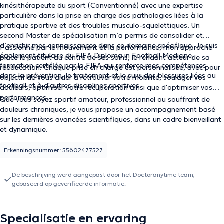
kinésithérapeute du sport (Conventionné) avec une expertise
particulière dans la prise en charge des pathologies liées à la
pratique sportive et des troubles musculo-squelettiques. Un
second Master de spécialisation m’a permis de consolider et
d’enrichir mes connaissances dans ce domaine spécifique. Je suis
Passionné par le mouvement et la performance, mon approche
également titulaire du FIFA Diploma in Football Medicine,
place le patient au centre de ses soins, le rendant acteur de sa
formation certifiée par la FIFA qui renforce mes compétences
rééducation. Chaque prise en charge est personnalisée, avec pour
dans la prévention, le traitement et le suivi des blessures liées au
objectif de vous aider à retrouver votre mobilité, soulager vos
football et à d'autres disciplines sportives.
douleurs, optimiser votre récupération ainsi que d'optimiser vos
performances.
Que vous soyez sportif amateur, professionnel ou souffrant de
douleurs chroniques, je vous propose un accompagnement basé
sur les dernières avancées scientifiques, dans un cadre bienveillant
et dynamique.
Erkenningsnummer: 55602477527
De beschrijving werd aangepast door het Doctoranytime team,
gebaseerd op geverifieerde informatie.
Specialisatie en ervaring