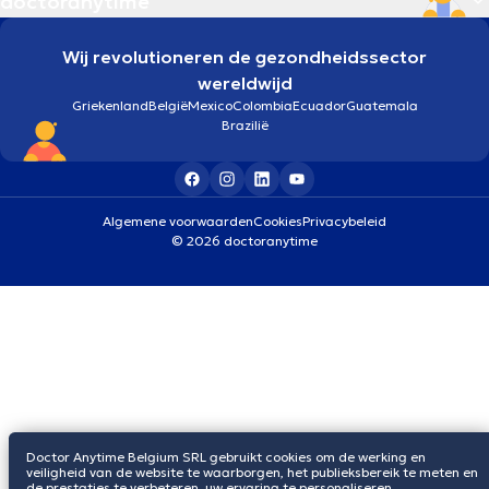
doctoranytime
Wij revolutioneren de gezondheidssector
wereldwijd
Griekenland
België
Mexico
Colombia
Ecuador
Guatemala
Brazilië
Algemene voorwaarden
Cookies
Privacybeleid
© 2026 doctoranytime
Doctor Anytime Belgium SRL gebruikt cookies om de werking en
veiligheid van de website te waarborgen, het publieksbereik te meten en
de prestaties te verbeteren, uw ervaring te personaliseren,