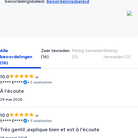
beoordelingsbeleid.
Beoordelingsbeleid
Alle
Zeer tevreden
Matig tevreden
Weinig
beoordelingen
(16)
(0)
tervreden (0)
(16)
10.0
S**** E****
• 5 evaluaties
À l’écoute
29 mei 2026
10.0
S**** E****
• 5 evaluaties
Très gentil ,explique bien et est à l’écoute
26 maart 2026