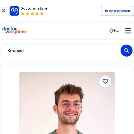
Doctoranytime
In App openen
doctoranytime
NL
Kinesist