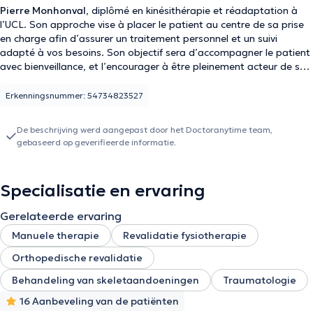
Pierre Monhonval
, diplômé en kinésithérapie et réadaptation à
l’UCL. Son approche vise à placer le patient au centre de sa prise
en charge afin d’assurer un traitement personnel et un suivi
adapté à vos besoins. Son objectif sera d’accompagner le patient
avec bienveillance, et l’encourager à être pleinement acteur de son
traitement. Sa pratique cible surtout les troubles neuro-musculo-
squelettiques.
Erkenningsnummer: 54734823527
De beschrijving werd aangepast door het Doctoranytime team,
gebaseerd op geverifieerde informatie.
Specialisatie en ervaring
Gerelateerde ervaring
Manuele therapie
Revalidatie fysiotherapie
Orthopedische revalidatie
Behandeling van skeletaandoeningen
Traumatologie
16 Aanbeveling van de patiënten