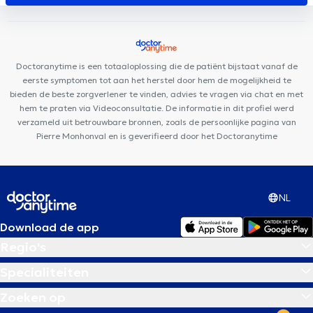
Medische praktijk 34
Centre Médical DIVAA
Amimo Cerisiers
Uperform Schaerbeek
The Space Dental
Pluri-Care Center
Clinique Oasis
MediSina Schaarbeek
Centre Médical
Lindenhof
Doctoranytime is een totaaloplossing die de patiënt bijstaat vanaf de
eerste symptomen tot aan het herstel door hem de mogelijkheid te
bieden de beste zorgverlener te vinden, advies te vragen via chat en met
hem te praten via Videoconsultatie. De informatie in dit profiel werd
verzameld uit betrouwbare bronnen, zoals de persoonlijke pagina van
Pierre Monhonval en is geverifieerd door het Doctoranytime
NL
Download de app
Regio's
Specialiteiten
Zoeken op