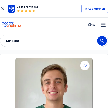
Doctoranytime
In App openen
doctoranytime
NL
Kinesist