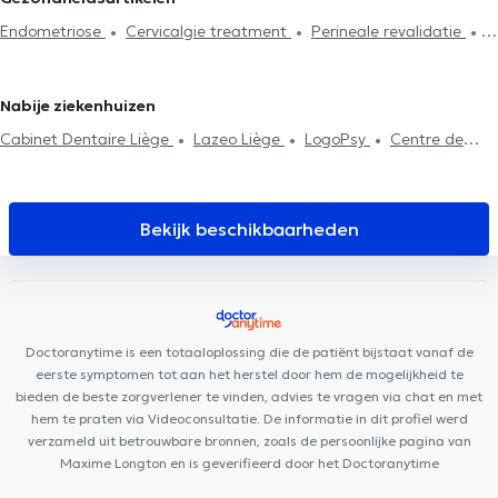
Voetreflexologie
Perineale revalidatie
Respiratoire
Hainaut
Kinesisten in Crisnée
Kinesisten in Louveigné
Endometriose
Cervicalgie treatment
Perineale revalidatie
revalidatie
Abdominale revalidatie
Post-operatie
Hernias
Scoliose behandeling
behandeling
Litekensbehandeling
Haken techniek
Rugproblemen
Huisbezoek
Revalidatie
Sportletsels
Nabije ziekenhuizen
behandeling
Cabinet Dentaire Liège
Lazeo Liège
LogoPsy
Centre de
diététique NaturHouse Liège
D7 Institut Place Théodore Gobert
Plurisanté
Cabinet Bronckart
D7 institut Rue Monulphe
Centre Synapsis Liège
Psy Pluriel Liège
Remacle
Bekijk beschikbaarheden
Neurochirurgie
PRANAclinic
Clinique Dentaire Saint-Nicolas
Kin&Perform Chênée
Cabinet de gastro-entérologie des
docteurs Michels et Sacré
HexaClinic
Centre Médical l'écoute
Cabinet des Drs Feron & El Amraoui
Collectif Médical SANTÉ
Doctoranytime is een totaaloplossing die de patiënt bijstaat vanaf de
Kin&Perform Fléron
eerste symptomen tot aan het herstel door hem de mogelijkheid te
bieden de beste zorgverlener te vinden, advies te vragen via chat en met
hem te praten via Videoconsultatie. De informatie in dit profiel werd
verzameld uit betrouwbare bronnen, zoals de persoonlijke pagina van
Maxime Longton en is geverifieerd door het Doctoranytime