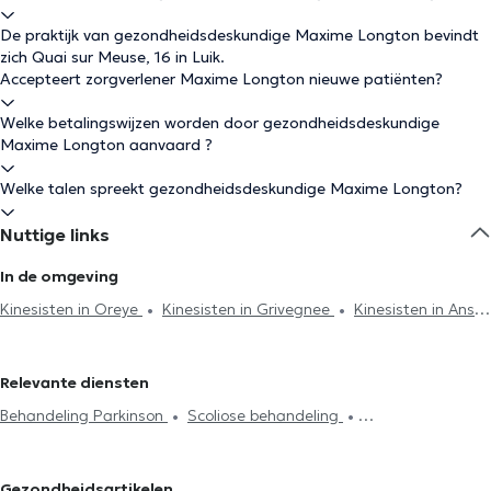
De praktijk van gezondheidsdeskundige Maxime Longton bevindt
zich Quai sur Meuse, 16 in Luik.
Accepteert zorgverlener Maxime Longton nieuwe patiënten?
Welke betalingswijzen worden door gezondheidsdeskundige
Maxime Longton aanvaard ?
Welke talen spreekt gezondheidsdeskundige Maxime Longton?
Nuttige links
In de omgeving
Kinesisten in Oreye
Kinesisten in Grivegnee
Kinesisten in Ans
Kinesisten in Angleur
Kinesisten in Hannut
Kinesisten in
Chênee
Kinesisten in Oupeye
Kinesisten in Embourg
Relevante diensten
Kinesisten in Chaudfontaine
Kinesisten in Mons
Kinesisten in
Behandeling Parkinson
Scoliose behandeling
Fléron
Kinesisten in Seraing
Kinesisten in Blégny
Kinesisten
Acupunctuursessie
Hijama
Burn-out behandeling
in Plainevaux
Kinesisten in Houtain-Saint-Siméon
Kinesisten in
Lymfedrainage
Lumbalgie behandeling
Cervicalgie treatment
Esneux
Kinesisten in Soumagne
Kinesisten in Leuze-en-
Gezondheidsartikelen