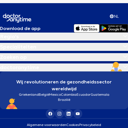
NL
Download de app
Regio's
Specialiteiten
Zoeken op
doctoranytime
Wij revolutioneren de gezondheidssector
wereldwijd
Griekenland
België
Mexico
Colombia
Ecuador
Guatemala
Brazilië
Algemene voorwaarden
Cookies
Privacybeleid