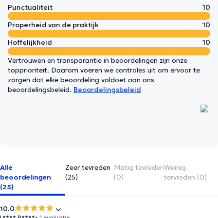
Punctualiteit
10
Properheid van de praktijk
10
Hoffelijkheid
10
Vertrouwen en transparantie in beoordelingen zijn onze
topprioriteit. Daarom voeren we controles uit om ervoor te
zorgen dat elke beoordeling voldoet aan ons
beoordelingsbeleid.
Beoordelingsbeleid
Alle
Zeer tevreden
Matig tevreden
Weinig
beoordelingen
(25)
(0)
tervreden (0)
(25)
10.0
L**** R****
• 1 evaluatie