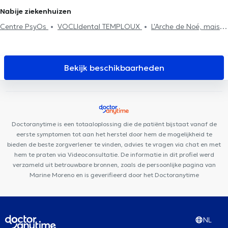
Rugproblemen
Huisbezoek
Revalidatie
Sportletsels
Nabije ziekenhuizen
behandeling
Centre PsyOs
VOCLIdental TEMPLOUX
L'Arche de Noé, maison
de naissance
Kiné Sport Namur
Anima Corpus
Kiné Spé
Gembloux
Centre dentaire Opal
Centre de Santé Be Happy
Cabinet Dr Chantal Dangoisse
Des Racines à la Vie
Cabinet
Bekijk beschikbaarheden
d'ostéopathie Gembloux Fabian Laval
Centre Médical Namur
Santé
Centre de Santé Biomécanique - Cabinet Gillard
Institut du poids de Namur
Centre Médical et Paramédical
Wépion
Equip'santé
DR Linsmaux
MedicEnergy
Doctoranytime is een totaaloplossing die de patiënt bijstaat vanaf de
VOCLIdental Clinic
Centre Médical Corps-Santé
eerste symptomen tot aan het herstel door hem de mogelijkheid te
bieden de beste zorgverlener te vinden, advies te vragen via chat en met
hem te praten via Videoconsultatie. De informatie in dit profiel werd
verzameld uit betrouwbare bronnen, zoals de persoonlijke pagina van
Marine Moreno en is geverifieerd door het Doctoranytime
NL