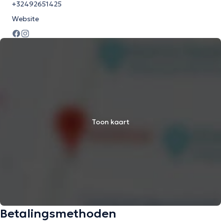
+32492651425
Website
Toon kaart
Betalingsmethoden