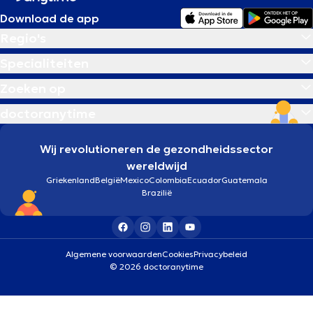
Download de app
Regio's
Specialiteiten
Zoeken op
doctoranytime
Wij revolutioneren de gezondheidssector
wereldwijd
Griekenland
België
Mexico
Colombia
Ecuador
Guatemala
Brazilië
Algemene voorwaarden
Cookies
Privacybeleid
© 2026 doctoranytime