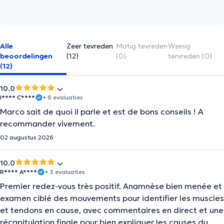
Alle
Zeer tevreden
Matig tevreden
Weinig
beoordelingen
(12)
(0)
tervreden (0)
(12)
10.0
I**** C****
• 6 evaluaties
Marco sait de quoi il parle et est de bons conseils ! A
recommander vivement.
02 augustus 2026
10.0
R**** A****
• 3 evaluaties
Premier redez-vous très positif. Anamnèse bien menée et
examen ciblé des mouvements pour identifier les muscles
et tendons en cause, avec commentaires en direct et une
récapitulation finale pour bien expliquer les causes du