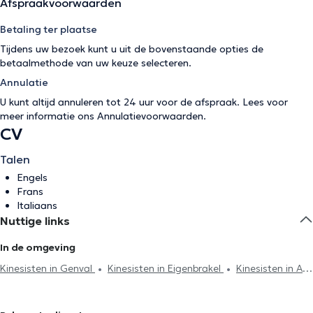
Afspraakvoorwaarden
Betaling ter plaatse
Tijdens uw bezoek kunt u uit de bovenstaande opties de
betaalmethode van uw keuze selecteren.
Annulatie
U kunt altijd annuleren tot 24 uur voor de afspraak. Lees voor
meer informatie ons
Annulatievoorwaarden
.
CV
Talen
Engels
Frans
Italiaans
Nuttige links
In de omgeving
Kinesisten in Genval
Kinesisten in Eigenbrakel
Kinesisten in Ath
Kinesisten in Lasne
Kinesisten in Anderlecht
Kinesisten in
Lillois-Witterzée
Kinesisten in Wezembeek-Oppem
Kinesisten