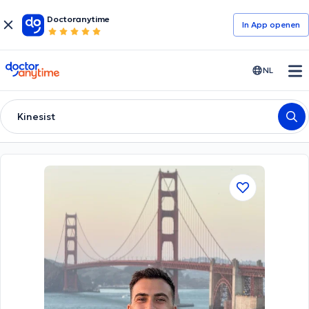
Doctoranytime
In App openen
doctoranytime
NL
Kinesist