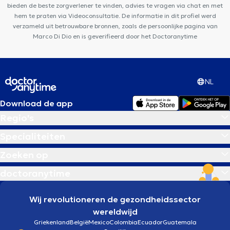
bieden de beste zorgverlener te vinden, advies te vragen via chat en met
hem te praten via Videoconsultatie. De informatie in dit profiel werd
verzameld uit betrouwbare bronnen, zoals de persoonlijke pagina van
Marco Di Dio en is geverifieerd door het Doctoranytime
NL
Download de app
Regio's
Specialiteiten
Zoeken op
doctoranytime
Wij revolutioneren de gezondheidssector
wereldwijd
Griekenland
België
Mexico
Colombia
Ecuador
Guatemala