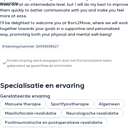
enjoyable.
levels are at an intermediate level, but I will do my best to improve
them quickly to better communicate with you and make you feel
more at ease.
I’ll be delighted to welcome you at
Born2Move
,
where we will work
together towards your goals in a supportive and personalised
way, promoting both your physical and mental well-being!
Erkenningsnummer: 55953558527
De beschrijving werd aangepast door het Doctoranytime team,
gebaseerd op geverifieerde informatie.
Specialisatie en ervaring
Gerelateerde ervaring
Manuele therapie
Sportfysiotherapie
Algemeen
Maxillofaciale revalidatie
Neurologische revalidatie
Posttraumatische en postoperatieve revalidatie