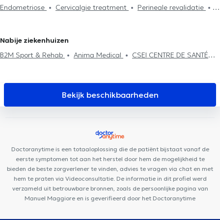
Kinesisten in Kasteelbrakel
Kinesisten in Huy
Kinesisten in
Endometriose
Cervicalgie treatment
Perineale revalidatie
revalidatie
Abdominale revalidatie
Post-operatie
Hernias
Anderlecht
Kinesisten in Enghien
Kinesisten in Lessines
Scoliose behandeling
behandeling
Litekensbehandeling
Haken techniek
Rugproblemen
Huisbezoek
Revalidatie
Sportletsels
Nabije ziekenhuizen
behandeling
B2M Sport & Rehab
Anima Medical
CSEI CENTRE DE SANTÉ
DES ÉTANGS D'IXELLES
Cabinet des Etangs Ixelles
Centre
Médical Borrens
Rejuvena Medical & Aesthetics
Collectif Santé
Centre Glycine et Lilas
PhysioForme
Louise Medical Center
Bekijk beschikbaarheden
City-Clinic Chirec Louise
Centre Médical et de soins Rebalance
Kiné Châtelain
Louise Family Doctors
Ophtara Medical
Center
Cabinet du Châtelain
Centre Ocadia
Centre Kiné +
Cabinet Dentaire Louise
Ixelles Dental Care
Doctoranytime is een totaaloplossing die de patiënt bijstaat vanaf de
eerste symptomen tot aan het herstel door hem de mogelijkheid te
bieden de beste zorgverlener te vinden, advies te vragen via chat en met
hem te praten via Videoconsultatie. De informatie in dit profiel werd
verzameld uit betrouwbare bronnen, zoals de persoonlijke pagina van
Manuel Maggiore en is geverifieerd door het Doctoranytime