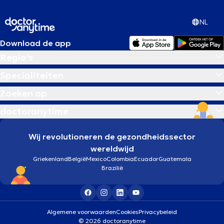
NL
Download de app
Regio's
Specialiteiten
Zoeken op
doctoranytime
Wij revolutioneren de gezondheidssector
wereldwijd
Griekenland
België
Mexico
Colombia
Ecuador
Guatemala
Brazilië
Algemene voorwaarden
Cookies
Privacybeleid
© 2026 doctoranytime