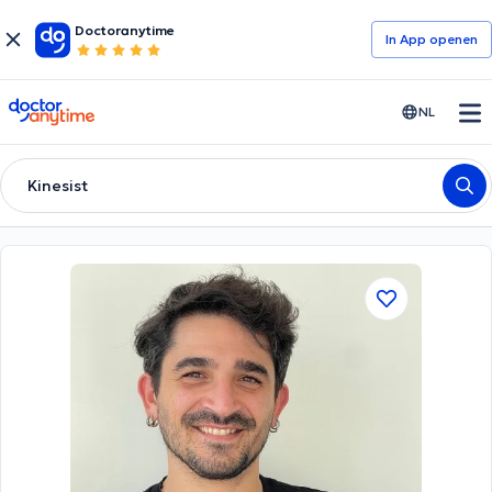
Doctoranytime
In App openen
doctoranytime
NL
Kinesist