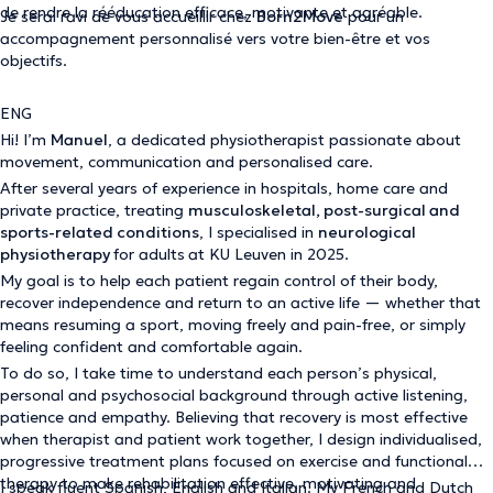
de rendre la rééducation efficace, motivante et agréable.
Je serai ravi de vous accueillir chez
Born2Move
pour un
accompagnement personnalisé vers votre bien-être et vos
objectifs.
ENG
Hi! I’m
Manuel
, a dedicated physiotherapist passionate about
movement, communication and personalised care.
After several years of experience in hospitals, home care and
private practice, treating
musculoskeletal, post-surgical and
sports-related conditions
, I specialised in
neurological
physiotherapy
for adults
at KU Leuven in 2025.
My goal is to help each patient regain control of their body,
recover independence and return to an active life — whether that
means resuming a sport, moving freely and pain-free, or simply
feeling confident and comfortable again.
To do so, I take time to understand each person’s physical,
personal and psychosocial background through active listening,
patience and empathy. Believing that recovery is most effective
when therapist and patient work together, I design individualised,
progressive treatment plans focused on exercise and functional
therapy to make rehabilitation effective, motivating and
I speak fluent Spanish, English and Italian. My French and Dutch