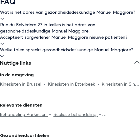
FAQ
Wat is het adres van gezondheidsdeskundige Manuel Maggiore?
Rue du Belvédère 27 in Ixelles is het adres van
gezondheidsdeskundige Manuel Maggiore.
Accepteert zorgverlener Manuel Maggiore nieuwe patiënten?
Welke talen spreekt gezondheidsdeskundige Manuel Maggiore?
Nuttige links
In de omgeving
Kinesisten in Brussel
Kinesisten in Etterbeek
Kinesisten in Sint-
Gillis
Kinesisten in Uccle
Kinesisten in Vorst
Kinesisten in
Nivelles
Kinesisten in Sint-Genesius-Rode
Kinesisten in
Relevante diensten
Woluwe-Saint-Lambert
Kinesisten in Charleroi
Kinesisten in
Behandeling Parkinson
Scoliose behandeling
Chaumont-Gistoux
Kinesisten in Watermaal-Bosvoorde
Acupunctuursessie
Hijama
Burn-out behandeling
Kinesisten in Oudergem
Kinesisten in Woluwe-Saint-Pierre
Lymfedrainage
Lumbalgie behandeling
Cervicalgie treatment
Kinesisten in Schaerbeek
Kinesisten in Sint-Joost-ten-Node
Gezondheidsartikelen
Voetreflexologie
Perineale revalidatie
Respiratoire