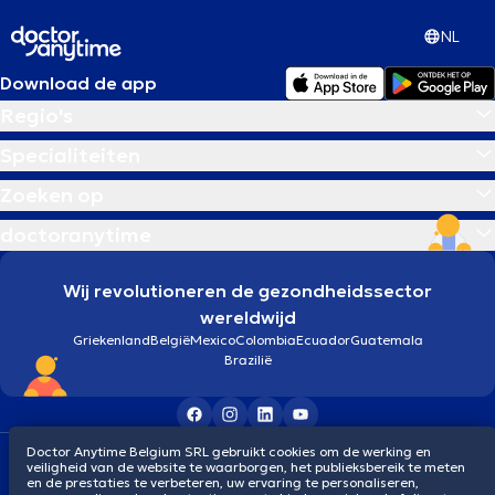
NL
Download de app
Regio's
Specialiteiten
Zoeken op
doctoranytime
Wij revolutioneren de gezondheidssector
wereldwijd
Griekenland
België
Mexico
Colombia
Ecuador
Guatemala
Brazilië
Doctor Anytime Belgium SRL gebruikt cookies om de werking en
Algemene voorwaarden
Cookies
Privacybeleid
veiligheid van de website te waarborgen, het publieksbereik te meten
© 2026 doctoranytime
en de prestaties te verbeteren, uw ervaring te personaliseren,