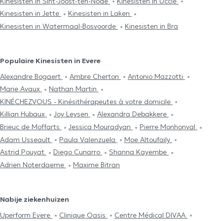
Kinesisten in Sint-Joost-ten-Node
Kinesisten in Uccle
Kinesisten in Jette
Kinesisten in Laken
Kinesisten in Watermaal-Bosvoorde
Kinesisten in Bra
Populaire Kinesisten in Evere
Alexandre Bogaert
Ambre Cherton
Antonio Mazzotti
Marie Avaux
Nathan Martin
KINÉCHEZVOUS - Kinésithérapeutes à votre domicile
Killian Hubaux
Joy Leysen
Alexandra Debakkere
Brieuc de Moffarts
Jessica Mouradyan
Pierre Monhonval
Adam Usseault
Paula Valenzuela
Moe Altoufaily
Astrid Pouyat
Diego Cunarro
Shanna Kayembe
Adrien Noterdaeme
Maxime Bitran
Nabije ziekenhuizen
Uperform Evere
Clinique Oasis
Centre Médical DIVAA