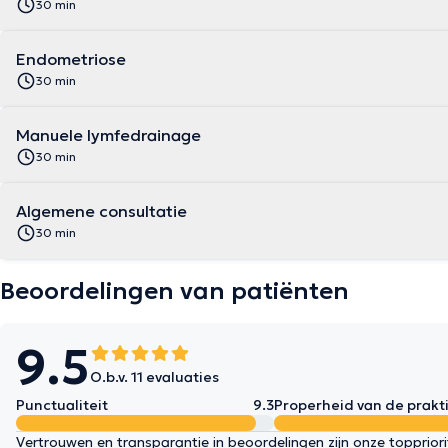
30 min
Endometriose
30 min
Manuele lymfedrainage
30 min
Algemene consultatie
30 min
Beoordelingen van patiënten
9.5
O.b.v. 11 evaluaties
Punctualiteit
9.3
Properheid van de prakti
Vertrouwen en transparantie in beoordelingen zijn onze topprior