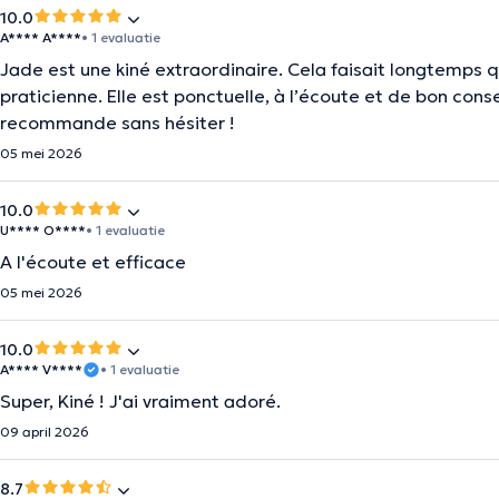
10.0
A**** A****
• 1 evaluatie
Jade est une kiné extraordinaire. Cela faisait longtemps 
praticienne. Elle est ponctuelle, à l’écoute et de bon consei
recommande sans hésiter !
05 mei 2026
10.0
U**** O****
• 1 evaluatie
A l'écoute et efficace
05 mei 2026
10.0
A**** V****
• 1 evaluatie
Super, Kiné ! J'ai vraiment adoré.
09 april 2026
8.7