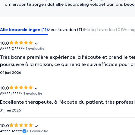
om ervoor te zorgen dat elke beoordeling voldoet aan ons beoo
Alle beoordelingen (11)
Zeer tevreden (11)
Matig tevreden (0)
Weinig
10.0
A**** O****
• 1 evaluatie
Très bonne première expérience, à l’écoute et prend le te
poursuivre à la maison, ce qui rend le suivi efficace pour 
01 juni 2026
10.0
A**** I****
• 1 evaluatie
Excellente thérapeute, à l'écoute du patient, très profe
31 mei 2026
10.0
A**** A****
• 1 evaluatie