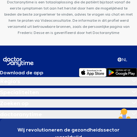
Doctoranytime is een totaaloplossing die de patiënt bijstaat vanaf de
eerste symptomen tot aan het herstel door hem de mogelijkheid te
bieden de beste zorgverlener te vinden, advies te vragen via chat en met
hem te praten via Videoconsultatie. De informatie in dit profiel werd
verzameld uit betrouwbare bronnen, zoals de persoonlijke pagina van
Frederic Desse en is geverifieerd door het Doctoranytime
NL
Download de app
Regio's
Specialiteiten
Zoeken op
doctoranytime
Wij revolutioneren de gezondheidssector