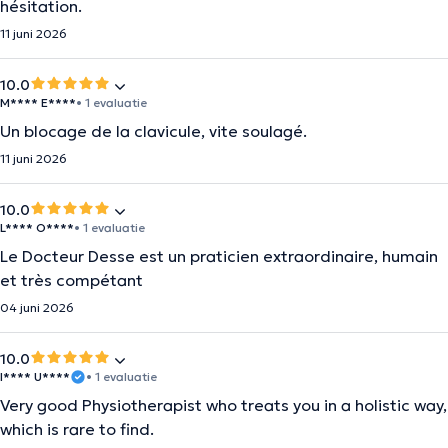
hésitation.
11 juni 2026
10.0
M**** E****
• 1 evaluatie
Un blocage de la clavicule, vite soulagé.
11 juni 2026
10.0
L**** O****
• 1 evaluatie
Le Docteur Desse est un praticien extraordinaire, humain
et très compétant
04 juni 2026
10.0
I**** U****
• 1 evaluatie
Very good Physiotherapist who treats you in a holistic way,
which is rare to find.