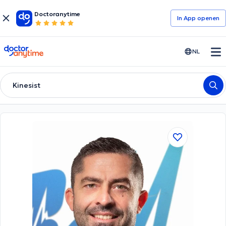
Doctoranytime
In App openen
doctoranytime
NL
Kinesist