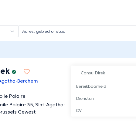
rek
Cansu Direk
t-Agatha-Berchem
Bereikbaarheid
oile Polaire
Diensten
oile Polaire 35, Sint-Agatha-
CV
Brussels Gewest