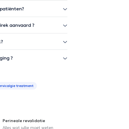
patiënten?
irek aanvaard ?
k?
ging ?
ervicalgie treatment
Perineale revalidatie
Alles wat jullie moet weten