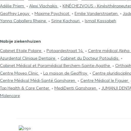
Adélie Priem
Alexi Vlachakis
KINÉCHEZVOUS - Kinésithérapeutes
Geoffrey Leguy
Maxime Poychicot
Emilie Vanderstraeten
Jad
Yanna Caballero Rheine
Sirine Kachouri
Ismaïl Kassabeh
Nabije ziekenhuizen
Cabinet Etoile Polaire
Potaardestraat 14
Centre médical Alph
Azurdental Clinique Dentaire
Cabinet du Docteur Patoulidis
Cabinet Médical et Paramédical Berchem-Sainte-Agathe
Orthoph
Centre Moveo Clinic
La maison de Geoffroy
Centre pluridiscipl
Centre Médical Médi-Santé Ganshoren
Centre Médical le Figuier
Top Health & Care Center
MediDenti Ganshoren
JUMANJI DENT
Molencare