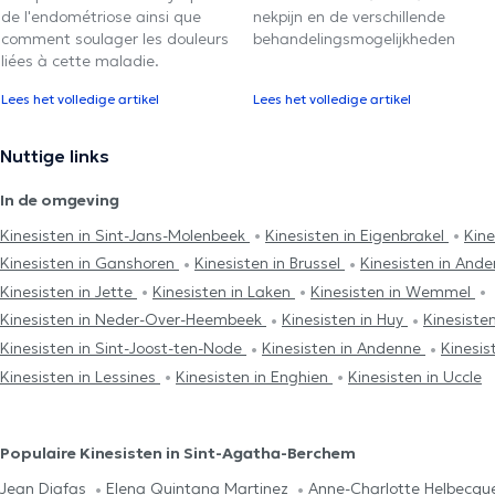
de l'endométriose ainsi que
nekpijn en de verschillende
comment soulager les douleurs
behandelingsmogelijkheden
liées à cette maladie.
Lees het volledige artikel
Lees het volledige artikel
Nuttige links
In de omgeving
Kinesisten in Sint-Jans-Molenbeek
Kinesisten in Eigenbrakel
Kine
Kinesisten in Ganshoren
Kinesisten in Brussel
Kinesisten in Ande
Kinesisten in Jette
Kinesisten in Laken
Kinesisten in Wemmel
Kinesisten in Neder-Over-Heembeek
Kinesisten in Huy
Kinesisten
Kinesisten in Sint-Joost-ten-Node
Kinesisten in Andenne
Kinesis
Kinesisten in Lessines
Kinesisten in Enghien
Kinesisten in Uccle
Populaire Kinesisten in Sint-Agatha-Berchem
Jean Diafas
Elena Quintana Martinez
Anne-Charlotte Helbecq